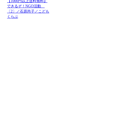
【1000円以上送料無料】
できるぞ！NGO活動
〔2〕／石原尚子／こども
くらぶ
メニュー
ホーム
NGOお知らせ掲示板
＋掲示板新規投稿
ＮＧＯカレンダー
＋カレンダー新規登録
NGOリンク
＋リンク新規登録
ＮＧＯ写真展
＋写真展開催申込