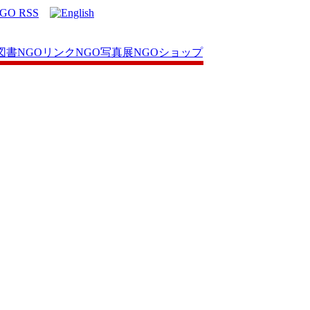
図書
NGOリンク
NGO写真展
NGOショップ