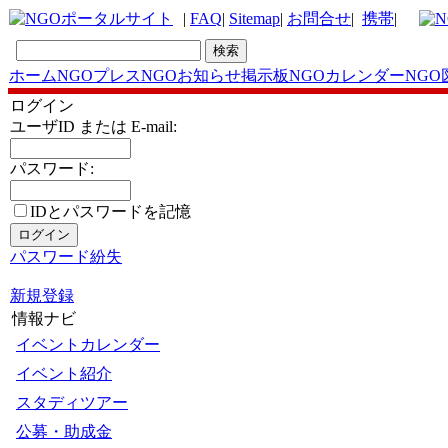
|
FAQ
|
Sitemap
|
お問合せ
|
携帯
|
ホーム
NGOプレス
NGOお知らせ掲示板
NGOカレンダー
NGO
ログイン
ユーザID または E-mail:
パスワード:
IDとパスワードを記憶
パスワード紛失
新規登録
情報ナビ
イベントカレンダー
イベント紹介
スタディツアー
公募・助成金