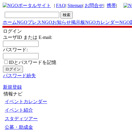
|
FAQ
|
Sitemap
|
お問合せ
|
携帯
|
ホーム
NGOプレス
NGOお知らせ掲示板
NGOカレンダー
NGO
ログイン
ユーザID または E-mail:
パスワード:
IDとパスワードを記憶
パスワード紛失
新規登録
情報ナビ
イベントカレンダー
イベント紹介
スタディツアー
公募・助成金