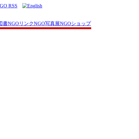
図書
NGOリンク
NGO写真展
NGOショップ