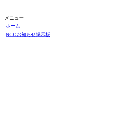
メニュー
ホーム
NGOお知らせ掲示板
＋掲示板新規投稿
ＮＧＯカレンダー
＋カレンダー新規登録
NGOリンク
＋リンク新規登録
ＮＧＯ写真展
＋写真展開催申込
フェアトレードショップ
Ｑ＆Ａ
お知らせ
お問い合せ