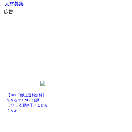
人材募集
広告
【1000円以上送料無料】
できるぞ！NGO活動
〔2〕／石原尚子／こども
くらぶ