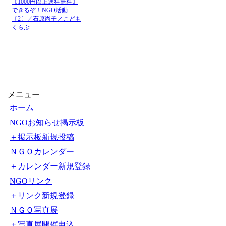
【1000円以上送料無料】
できるぞ！NGO活動
〔2〕／石原尚子／こども
くらぶ
メニュー
ホーム
NGOお知らせ掲示板
＋掲示板新規投稿
ＮＧＯカレンダー
＋カレンダー新規登録
NGOリンク
＋リンク新規登録
ＮＧＯ写真展
＋写真展開催申込