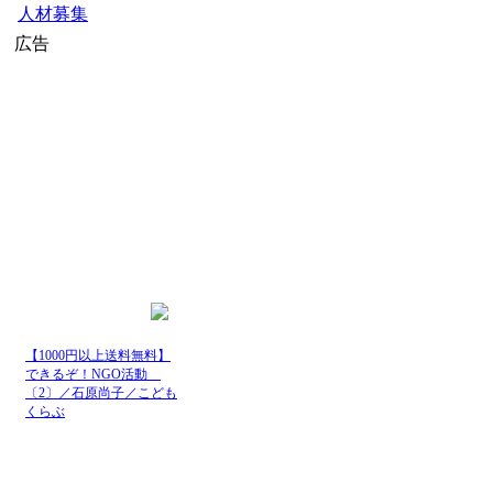
人材募集
広告
【1000円以上送料無料】
できるぞ！NGO活動
〔2〕／石原尚子／こども
くらぶ