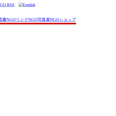
図書
NGOリンク
NGO写真展
NGOショップ