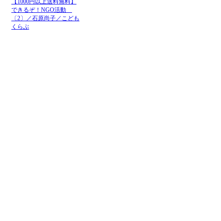
【1000円以上送料無料】
できるぞ！NGO活動
〔2〕／石原尚子／こども
くらぶ
メニュー
ホーム
NGOお知らせ掲示板
＋掲示板新規投稿
ＮＧＯカレンダー
＋カレンダー新規登録
NGOリンク
＋リンク新規登録
ＮＧＯ写真展
＋写真展開催申込