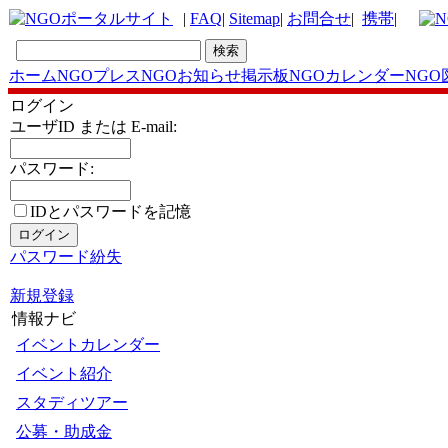
|
FAQ
|
Sitemap
|
お問合せ
|
携帯
|
ホーム
NGOプレス
NGOお知らせ掲示板
NGOカレンダー
NGO
ログイン
ユーザID または E-mail:
パスワード:
IDとパスワードを記憶
パスワード紛失
新規登録
情報ナビ
イベントカレンダー
イベント紹介
スタディツアー
公募・助成金