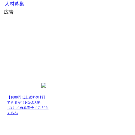
人材募集
広告
【1000円以上送料無料】
できるぞ！NGO活動
〔2〕／石原尚子／こども
くらぶ