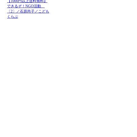
【1000円以上送料無料】
できるぞ！NGO活動
〔2〕／石原尚子／こども
くらぶ
メニュー
ホーム
NGOお知らせ掲示板
＋掲示板新規投稿
ＮＧＯカレンダー
＋カレンダー新規登録
NGOリンク
＋リンク新規登録
ＮＧＯ写真展
＋写真展開催申込