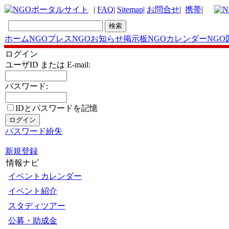
|
FAQ
|
Sitemap
|
お問合せ
|
携帯
|
ホーム
NGOプレス
NGOお知らせ掲示板
NGOカレンダー
NGO
ログイン
ユーザID または E-mail:
パスワード:
IDとパスワードを記憶
パスワード紛失
新規登録
情報ナビ
イベントカレンダー
イベント紹介
スタディツアー
公募・助成金