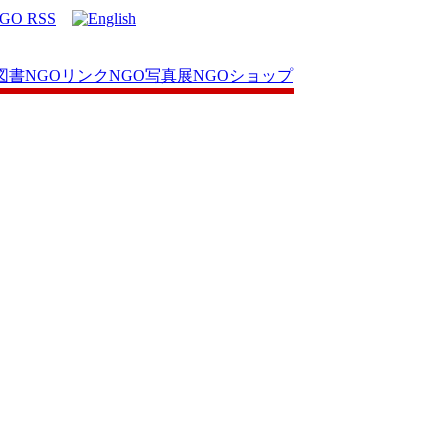
図書
NGOリンク
NGO写真展
NGOショップ