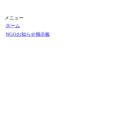
【1000円以上送料無料】
できるぞ！NGO活動
〔2〕／石原尚子／こども
くらぶ
メニュー
ホーム
NGOお知らせ掲示板
＋掲示板新規投稿
ＮＧＯカレンダー
＋カレンダー新規登録
NGOリンク
＋リンク新規登録
ＮＧＯ写真展
＋写真展開催申込