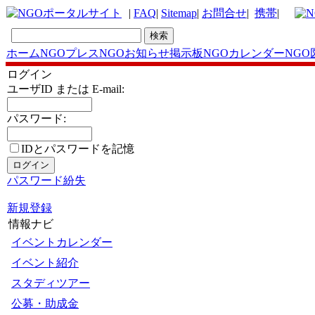
|
FAQ
|
Sitemap
|
お問合せ
|
携帯
|
ホーム
NGOプレス
NGOお知らせ掲示板
NGOカレンダー
NGO
ログイン
ユーザID または E-mail:
パスワード:
IDとパスワードを記憶
パスワード紛失
新規登録
情報ナビ
イベントカレンダー
イベント紹介
スタディツアー
公募・助成金