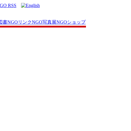
図書
NGOリンク
NGO写真展
NGOショップ