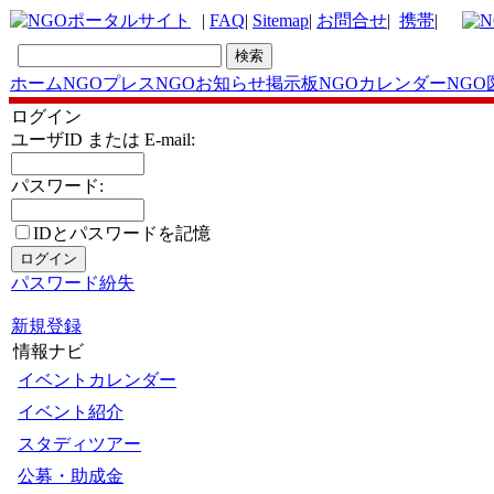
|
FAQ
|
Sitemap
|
お問合せ
|
携帯
|
ホーム
NGOプレス
NGOお知らせ掲示板
NGOカレンダー
NGO
ログイン
ユーザID または E-mail:
パスワード:
IDとパスワードを記憶
パスワード紛失
新規登録
情報ナビ
イベントカレンダー
イベント紹介
スタディツアー
公募・助成金