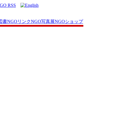
図書
NGOリンク
NGO写真展
NGOショップ