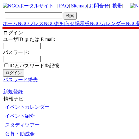
|
FAQ
|
Sitemap
|
お問合せ
|
携帯
|
ホーム
NGOプレス
NGOお知らせ掲示板
NGOカレンダー
NGO
ログイン
ユーザID または E-mail:
パスワード:
IDとパスワードを記憶
パスワード紛失
新規登録
情報ナビ
イベントカレンダー
イベント紹介
スタディツアー
公募・助成金