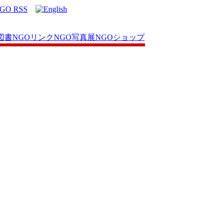
図書
NGOリンク
NGO写真展
NGOショップ