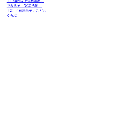
【1000円以上送料無料】
できるぞ！NGO活動
〔2〕／石原尚子／こども
くらぶ
メニュー
ホーム
NGOお知らせ掲示板
＋掲示板新規投稿
ＮＧＯカレンダー
＋カレンダー新規登録
NGOリンク
＋リンク新規登録
ＮＧＯ写真展
＋写真展開催申込