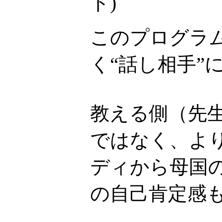
ト
)
このプログラ
く“話し相手”
教える側（先
ではなく、より
ディから母国
の自己肯定感