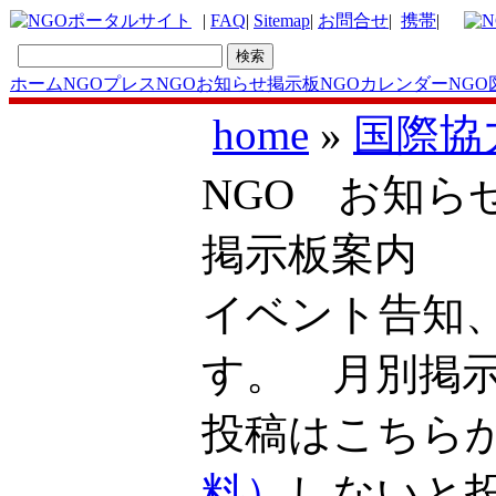
|
FAQ
|
Sitemap
|
お問合せ
|
携帯
|
ホーム
NGOプレス
NGOお知らせ掲示板
NGOカレンダー
NGO
home
»
国際協
NGO お知ら
掲示板案内
イベント告知
す。 月別掲
投稿はこち
料）
しないと