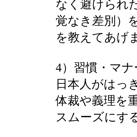
なく避けられ
覚なき差別）
を教えてあげ
4）習慣・マ
日本人がはっ
体裁や義理を
スムーズにす