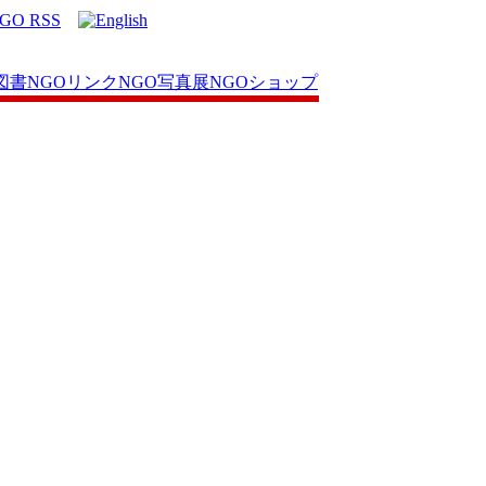
図書
NGOリンク
NGO写真展
NGOショップ