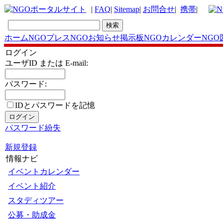
|
FAQ
|
Sitemap
|
お問合せ
|
携帯
|
ホーム
NGOプレス
NGOお知らせ掲示板
NGOカレンダー
NGO
ログイン
ユーザID または E-mail:
パスワード:
IDとパスワードを記憶
パスワード紛失
新規登録
情報ナビ
イベントカレンダー
イベント紹介
スタディツアー
公募・助成金