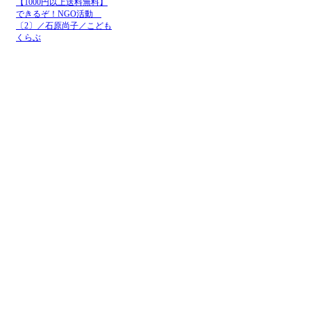
【1000円以上送料無料】
できるぞ！NGO活動
〔2〕／石原尚子／こども
くらぶ
メニュー
ホーム
NGOお知らせ掲示板
＋掲示板新規投稿
ＮＧＯカレンダー
＋カレンダー新規登録
NGOリンク
＋リンク新規登録
ＮＧＯ写真展
＋写真展開催申込