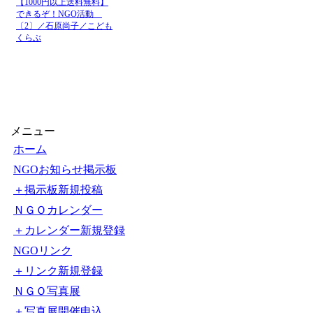
【1000円以上送料無料】
できるぞ！NGO活動
〔2〕／石原尚子／こども
くらぶ
メニュー
ホーム
NGOお知らせ掲示板
＋掲示板新規投稿
ＮＧＯカレンダー
＋カレンダー新規登録
NGOリンク
＋リンク新規登録
ＮＧＯ写真展
＋写真展開催申込