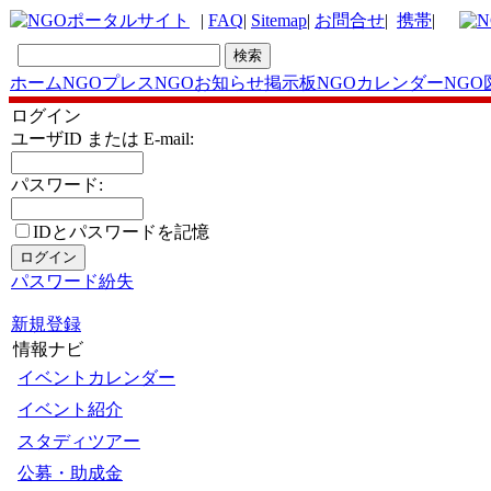
|
FAQ
|
Sitemap
|
お問合せ
|
携帯
|
ホーム
NGOプレス
NGOお知らせ掲示板
NGOカレンダー
NGO
ログイン
ユーザID または E-mail:
パスワード:
IDとパスワードを記憶
パスワード紛失
新規登録
情報ナビ
イベントカレンダー
イベント紹介
スタディツアー
公募・助成金