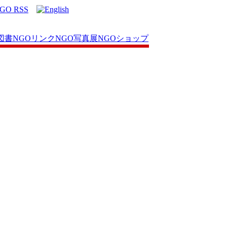
図書
NGOリンク
NGO写真展
NGOショップ