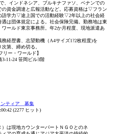
で、インドネシア、ブルキナファソ、ベナンでの
の資金調達と広報活動など。応募資格は▽フラン
の語学力▽途上国での活動経験▽2年以上の社会経
遇は団体規定による。社会保険完備。勤務地は東
ワールド東京事務所。年2か月程度、現地派遣あ
経歴書、志望動機（A4サイズ1?2枚程度)を
り次第、締め切る。
フリー・ワールド】
-11-24 笹岡ビル3階
ランティア 募集
00:42
(
2277 ヒット
)
ア
Ｃ）は現地カウンターパートＮＧＯとのネ
ティアの育成を通じアジア太平洋の持続的