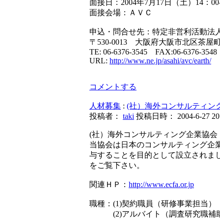
面接日：2004年7月17日（土）14：00-
面接会場：ＡＶＣ
申込・問合せ先：特定非営利活動法
〒530-0013 大阪府大阪市北区茶屋町2
TE: 06-6376-3545 FAX:06-6376-3548
URL:
http://www.ne.jp/asahi/avc/earth/
コメントする
人材募集
:
(社）海外コンサルティン
投稿者：
taki
投稿日時： 2004-6-27 20:
(社）海外コンサルティング企業協
当協会は日本のコンサルティング企
与することを目的として設立されま
をご覧下さい。
関連ＨＰ：
http://www.ecfa.or.jp
職種：(1)契約職員（研修事業担当）
(2)アルバイト（調査研究職補