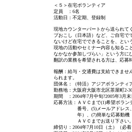
＜５＞在宅ボランティア
定員 ：6名
活動日：不定期、登録制
現地カウンターパートから送られて
プおこし（日本語）など、ご自宅で
ないけど在宅でできることを、とい
現地の活動やセミナー内容も知るこ
なかなか参加しづらい」という方に
翻訳の業務を希望される方は、応募
報酬：給与・交通費は支給できませ
られます。
団体名：（特活）アジアボランティ
勤務地：大阪府大阪市北区茶屋町2-3
期間 ：2004年7月中旬?2005年3
応募方法：ＡＶＣまで(1)希望ボランティ
番号、(5)メールアドレス、(6
年）、(7)簡単な応募動機（40
ＡＶＣまでお送り下さい
締切り：2004年7月10日（土）（必