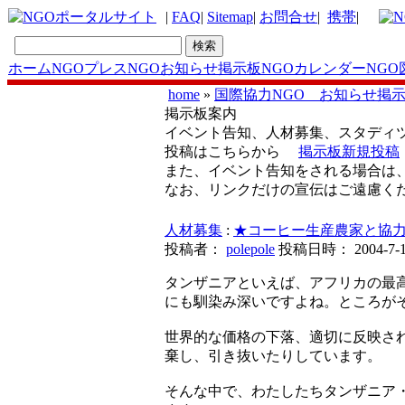
|
FAQ
|
Sitemap
|
お問合せ
|
携帯
|
ホーム
NGOプレス
NGOお知らせ掲示板
NGOカレンダー
NGO
home
»
国際協力NGO お知らせ掲
掲示板案内
イベント告知、人材募集、スタディ
投稿はこちらから
掲示板新規投稿
また、イベント告知をされる場合は
なお、リンクだけの宣伝はご遠慮く
人材募集
:
★コーヒー生産農家と協
投稿者：
polepole
投稿日時： 2004-7-1 
タンザニアといえば、アフリカの最
にも馴染み深いですよね。ところが
世界的な価格の下落、適切に反映さ
棄し、引き抜いたりしています。
そんな中で、わたしたちタンザニア・