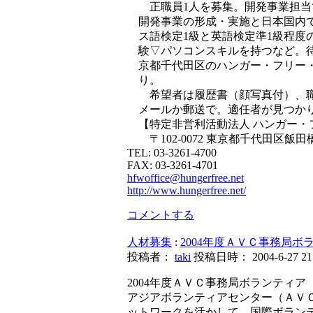
正職員1人を募集。開発事業担当
開発事業の形成・実施と日本国内で
ス語検定1級と英語検定準1級程度
験▽パソコンスキルを持つなど。待
京都千代田区のハンガー・フリー・
り。
希望者は履歴書（顔写真付）、職務
メールか郵送で。適任者が見つか
【特定非営利活動法人 ハンガー・
〒102-0072 東京都千代田区飯田橋3
TEL: 03-3261-4700
FAX: 03-3261-4701
hfwoffice@hungerfree.net
http://www.hungerfree.net/
コメントする
人材募集
:
2004年度ＡＶＣ事務局ボ
投稿者：
taki
投稿日時： 2004-6-27 21:
2004年度ＡＶＣ事務局ボランティ
アジアボランティアセンター（ＡＶ
ットワークを活かして、国際ボラン