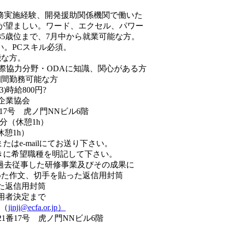
）
業務実施経験、開発援助関係機関で働いた
ましい。ワード、エクセル、パワー
位まで、7月中から就業可能な方。
。PCスキル必須。
な方。
際協力分野・ODAに知識、関心がある方
勤務可能な方
)時給800円?
企業協会
17号 虎ノ門NNビル6階
5分（休憩1h）
憩1h）
はe-mailにてお送り下さい。
希望職種を明記して下さい。
従事した研修事業及びその成果に
文、切手を貼った返信用封筒
た返信用封筒
採用者決定まで
l（
jinji@ecfa.or.jp）
目21番17号 虎ノ門NNビル6階