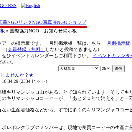
図書
NGOリンク
NGO写真展
NGOショップ
示板
» 国際協力NGO お知らせ掲示板
ツアーの掲示板です。 月別掲示板一覧はこちら
月別掲示板
（
会員登録（無料）
しないと投稿できません）
、ぜひイベントカレンダーもご利用下さい。
イベントカレンダ
ださい。
力しませんか？★
18:34:29
(
2334 ヒット
)
高峰キリマンジャロ山があることで知られています。そしてキ
そのキリマンジャロコーヒーが、「あと２０年で消える」と一
れない生産者価格などから、すでに多くのキリマンジャロコー
ポレポレクラブのメンバーは、現地で良質コーヒーの生産に努力