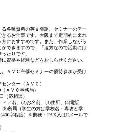
くる各種資料の英文翻訳、セミナーのテー
できるお仕事です。大阪まで定期的に来れ
う方におすすめです。また、作業しながら
とができますので、「遠方なので活動には
ぴったりです。
時に資格や経験などをおしらせください。
ん。ＡＶＣ主催セミナーの優待参加が受け
アセンター（ＡＶＣ）
0（ＡＶＣ事務局）
月末日（応相談）
ア名、(2)お名前、(3)住所、(4)電話
)所属（学生の方は学校名・専攻と学
0字程度）を郵便・FAX又はEメールで
。
着）