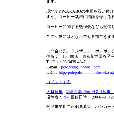
ます。
現地でKIWAKABOの生豆を買い
すが、コーヒー栽培に情熱を傾ける
コーヒーに関する勉強会なども開催
この活動にはどなたでも参加できま
（問合せ先）タンザニア・ポレポレ
住所：〒154-0016 東京都世田谷区弦
Tel/Fax：03-3439-4847
E-mail：
pole2club@hotmail.com
URL：
http://polepoleclub.ld.infoseek.co.j
コメントする
人材募集
:
開発事業担当正職員募集
投稿者：
taki
投稿日時： 2004-7-1 0:21
開発事業担当正職員募集 ハンガー