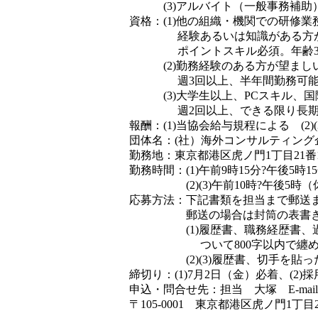
(3)アルバイト（一般事務補助
資格：(1)他の組織・機関での研修
経験あるいは知識がある方が望
ポイントスキル必須。年齢35歳
(2)勤務経験のある方が望ましい
週3回以上、半年間勤務可能
(3)大学生以上、PCスキル、国
週2回以上、できる限り長期間
報酬：(1)当協会給与規程による (2)(3
団体名：(社）海外コンサルティング
勤務地：東京都港区虎ノ門1丁目21番
勤務時間：(1)午前9時15分?午後5時1
(2)(3)午前10時?午後5時（休
応募方法：下記書類を担当まで郵送また
郵送の場合は封筒の表書きに
(1)履歴書、職務経歴書、過去
ついて800字以内で纏めた作
(2)(3)履歴書、切手を貼っ
締切り：(1)7月2日（金）必着、(2)
申込・問合せ先：担当 大塚 E-mai
〒105-0001 東京都港区虎ノ門1丁