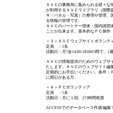
ＡＶＣの事務局に集められる様々な
が利用するＡＶＣライブラリ（国際
Ｒ・パネル・写真）の整理や管理、
る情報の管理です。
ＡＶＣのパートナー団体・国内諸団
ことが出来ます。基本的なＰＣ操作（M
＜３＞ＡＶＣウェブサイトボランテ
定員 ：1名
活動日：月?金14:00-18:00の間で、
ＡＶＣの情報提供のためのウェブサ
たします。ＡＶＣのウェブサイト編
定期的にお手伝いください。条件：
に関心がある方。
＜４＞ＰＣボランティア
定員 ：1名
活動日：月に１回、2?3時間程度
ACCESSでのデータベース作成/編