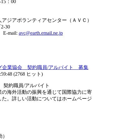
15：00
人アジアボランティアセンター（ＡＶＣ）
-30
 E-mail:
avc@earth.email.ne.jp
グ企業協会 契約職員/アルバイト 募集
59:48
(
2768 ヒット
)
会 契約職員/アルバイト
業の海外活動の振興を通じて国際協力に寄
した。詳しい活動についてはホームページ
助）