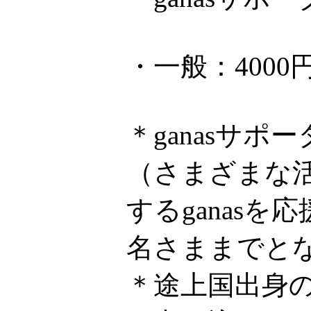
・一般：4000
＊ganasサ
（さまざまな
するganas
名さままでと
＊途上国出身