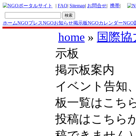
|
FAQ
|
Sitemap
|
お問合せ
|
携帯
|
ホーム
NGOプレス
NGOお知らせ掲示板
NGOカレンダー
NGO
home
»
国際協
示板
掲示板案内
イベント告知
板一覧はこ
投稿はこち
稿できません