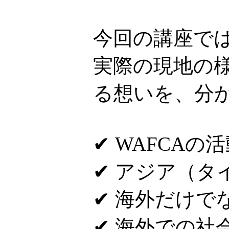
今回の講座で
実際の現地の
る想いを、分
✔ WAFCAの
✔ アジア（
✔ 海外だけで
✔ 海外での社