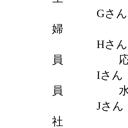
Gさん
婦 応
Hさん 
員 応
Iさん
員 水
Jさん
社 土