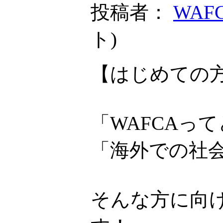
投稿者：
WAF
ト
)
【はじめての方
「WAFCAっ
「海外での社
そんな方に向