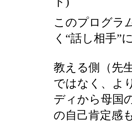
ト
)
このプログラ
く“話し相手”
教える側（先
ではなく、より
ディから母国
の自己肯定感