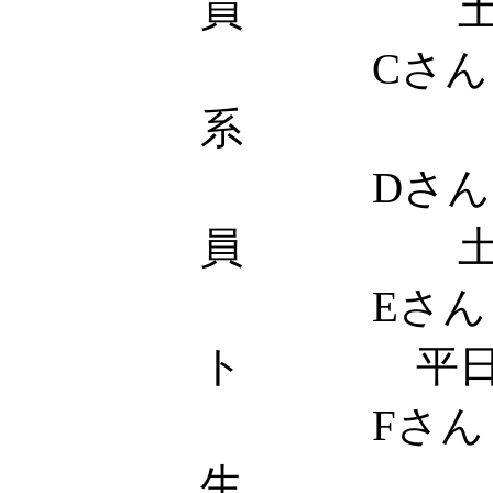
員 
Cさん 
系 土
Dさん
員 土
Eさん 
ト 平日18
Fさん
生 土