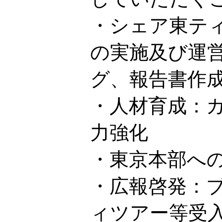
・シェア東テ
の実施及び運
グ、報告書作
・人材育成：
力強化
・東京本部へ
・広報啓発：
ィツアー等受