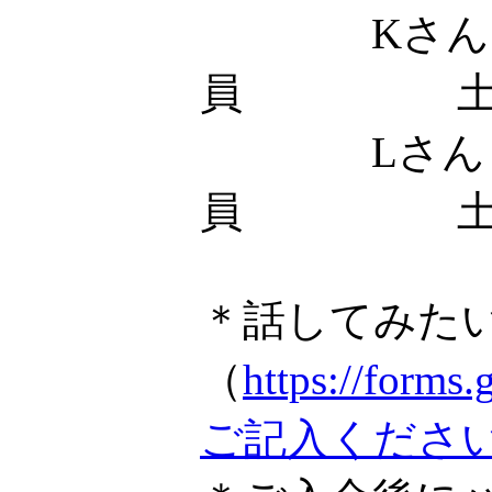
Kさん
員 土
Lさん
員 土
＊話してみた
（
https://fo
ご記入くださ