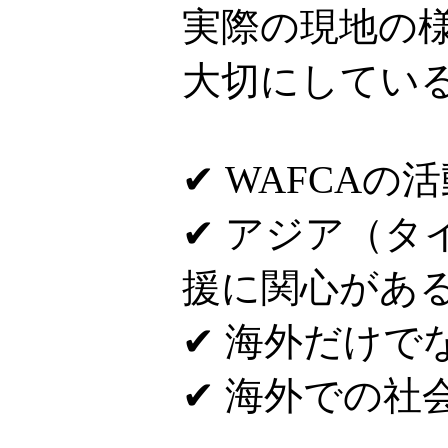
実際の現地の
大切にしてい
✔ WAFCAの
✔ アジア（
援に関心があ
✔ 海外だけで
✔ 海外での社