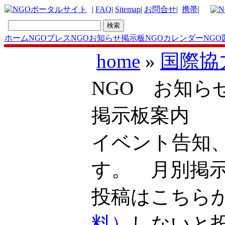
|
FAQ
|
Sitemap
|
お問合せ
|
携帯
|
ホーム
NGOプレス
NGOお知らせ掲示板
NGOカレンダー
NGO
home
»
国際協
NGO お知ら
掲示板案内
イベント告知
す。 月別掲
投稿はこち
料）
しないと