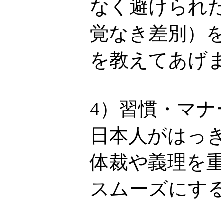
なく避けられ
覚なき差別）
を教えてあげ
4）習慣・マ
日本人がはっ
体裁や義理を
スムーズにす