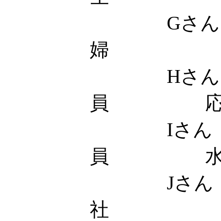
Gさん
婦 応
Hさん 
員 応
Iさん
員 水
Jさん
社 土