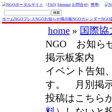
|
FAQ
|
Sitemap
|
お問合せ
|
携帯
|
ホーム
NGOプレス
NGOお知らせ掲示板
NGOカレンダー
NGO
home
»
国際協
NGO お知ら
掲示板案内
イベント告知
す。 月別掲
投稿はこち
料）
しないと