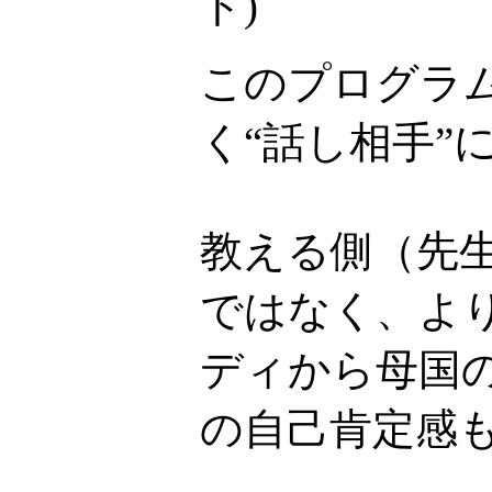
ト
)
このプログラ
く“話し相手”
教える側（先
ではなく、より
ディから母国
の自己肯定感