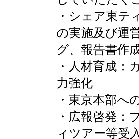
・シェア東テ
の実施及び運
グ、報告書作
・人材育成：
力強化
・東京本部へ
・広報啓発：
ィツアー等受