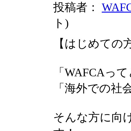
投稿者：
WAF
ト
)
【はじめての方
「WAFCAっ
「海外での社
そんな方に向