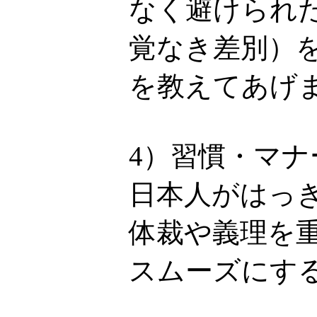
なく避けられ
覚なき差別）
を教えてあげ
4）習慣・マ
日本人がはっ
体裁や義理を
スムーズにす