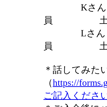
Kさん
員 土
Lさん
員 土
＊話してみた
（
https://fo
ご記入くださ