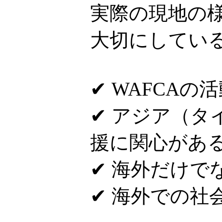
実際の現地の
大切にしてい
✔ WAFCAの
✔ アジア（
援に関心があ
✔ 海外だけで
✔ 海外での社