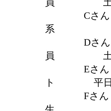
員 
Cさん 
系 土
Dさん
員 土
Eさん 
ト 平日18
Fさん
生 土