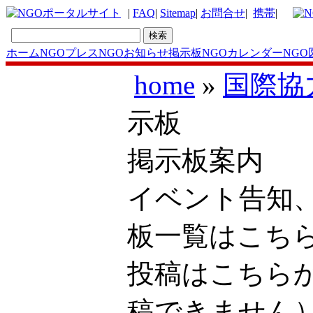
|
FAQ
|
Sitemap
|
お問合せ
|
携帯
|
ホーム
NGOプレス
NGOお知らせ掲示板
NGOカレンダー
NGO
home
»
国際協
示板
掲示板案内
イベント告知
板一覧はこ
投稿はこち
稿できません