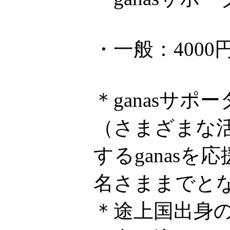
・一般：4000
＊ganasサ
（さまざまな
するganas
名さままでと
＊途上国出身