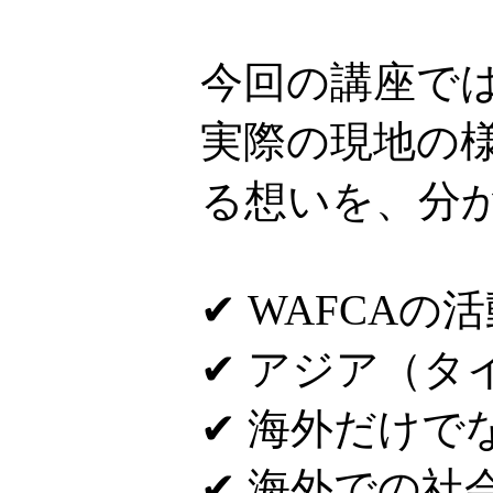
今回の講座で
実際の現地の
る想いを、分
✔ WAFCAの
✔ アジア（
✔ 海外だけで
✔ 海外での社