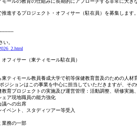
ィモールの教育の仕組みに長期的にアプローチする非常に大き
で推進するプロジェクト・オフィサー（駐在員）を募集します
---------
さい。
it2026_2.html
・オフィサー（東ティモール駐在員）
から東ティモール教員養成大学で初等保健教育普及のための人
集ポジションはこの事業を中心に担当していただきますが、そ
健教育プロジェクトの実施及び運営管理：活動調整、研修実施
シェア現地職員の能力強化
会議への出席
ンイベント、スタディツアー等受入
ミ業務の一部