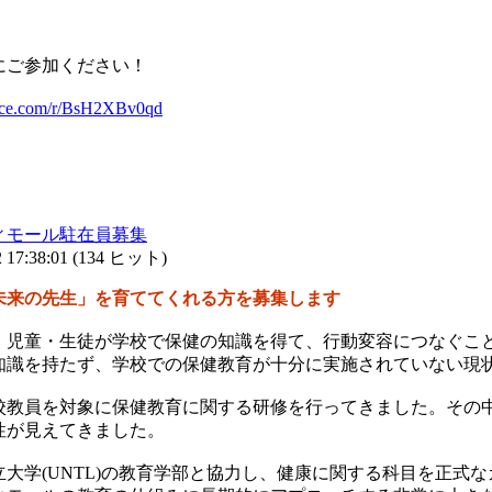
にご参加ください！
ffice.com/r/BsH2XBv0qd
ィモール駐在員募集
17:38:01
(
134 ヒット
)
未来の先生」を育ててくれる方を募集します
、児童・生徒が学校で保健の知識を得て、行動変容につなぐこ
知識を持たず、学校での保健教育が十分に実施されていない現
校教員を対象に保健教育に関する研修を行ってきました。その
性が見えてきました。
大学(UNTL)の教育学部と協力し、健康に関する科目を正式