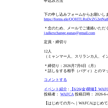
申込み方法
下の申し込みフォームからお願いし
https://forms.gle/QQHTLRnDcZG2etNa
＊念のため、メールでご連絡いただ
j.talkexchange.ganas@gmail.com
定員・締切り
12人
（ミャンマー人、スリランカ人、イ
＊締切り：2026月7月6日（月）
＊話しをする相手（バディ）とのマ
コメントする
イベント紹介
:
【6/26(金)開催】W
投稿者：
WAFCA
投稿日時： 2026-6-4 
【はじめての方へ｜WAFCAはじめ