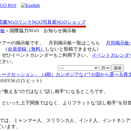
図書
NGOリンク
NGO写真展
NGOショップ
示板
» 国際協力NGO お知らせ掲示板
ツアーの掲示板です。 月別掲示板一覧はこちら
月別掲示板
（
会員登録（無料）
しないと投稿できません）
、ぜひイベントカレンダーもご利用下さい。
イベントカレンダ
ださい。
語トークセッション」（4期）カンボジアなど7カ国から選べる異
:03:56
(
115 ヒット
)
”教える”のではなく“話し相手”になるところです。
）といった上下関係ではなく、よりフラットな“話し相手”を目
）では、ミャンマー人、スリランカ人、インド人、インドネシア
ています。