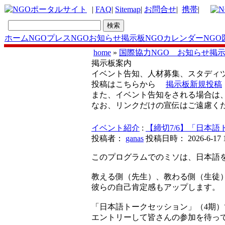
|
FAQ
|
Sitemap
|
お問合せ
|
携帯
|
ホーム
NGOプレス
NGOお知らせ掲示板
NGOカレンダー
NGO
home
»
国際協力NGO お知らせ掲
掲示板案内
イベント告知、人材募集、スタディ
投稿はこちらから
掲示板新規投稿
また、イベント告知をされる場合は
なお、リンクだけの宣伝はご遠慮く
イベント紹介
:
【締切7/6】「日本
投稿者：
ganas
投稿日時： 2026-6-17 10
このプログラムでのミソは、日本語を
教える側（先生）、教わる側（生徒
彼らの自己肯定感もアップします。
「日本語トークセッション」（4期
エントリーして皆さんの参加を待っ