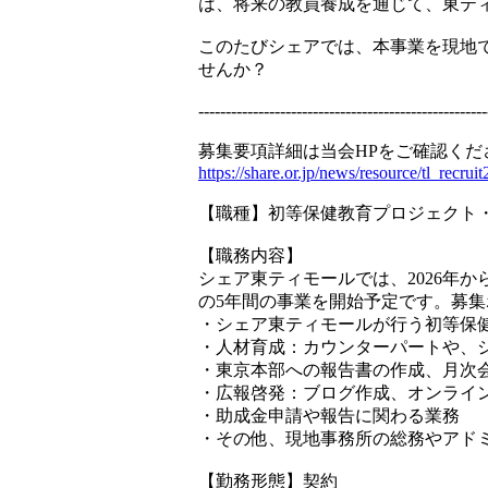
は、将来の教員養成を通じて、東テ
このたびシェアでは、本事業を現地
せんか？
-----------------------------------------------------
募集要項詳細は当会HPをご確認くだ
https://share.or.jp/news/resource/tl_recru
【職種】初等保健教育プロジェクト
【職務内容】
シェア東ティモールでは、2026年
の5年間の事業を開始予定です。募
・シェア東ティモールが行う初等保
・人材育成：カウンターパートや、
・東京本部への報告書の作成、月次
・広報啓発：ブログ作成、オンライ
・助成金申請や報告に関わる業務
・その他、現地事務所の総務やアド
【勤務形態】契約