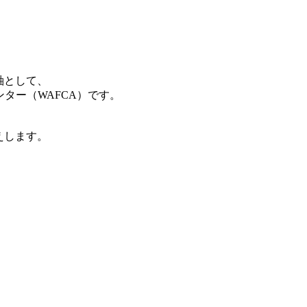
軸として、
ター（WAFCA）です。
えします。