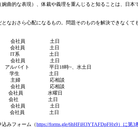
（婉曲的な表現）、体裁や義理を重んじると知ることは、日本
だとなおさら心配になるもの。問題そのものを解決できなくて
 会社員 土日
ー 会社員 土日
 IT系 土日
 会社員 土日
バイト 平日18時~、水土日
カ 学生 土日
 主婦 応相談
 会社員 応相談
会社員 水曜日
ア 会社 土日
 会社員 土日
 会社員 土日
申込みフォーム（
https://forms.gle/6hHFiH3YTAFDpF