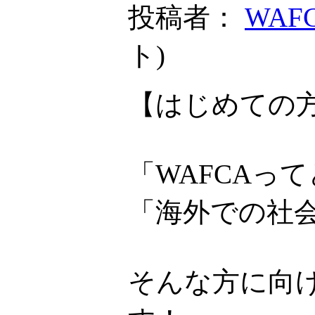
投稿者：
WAF
ト
)
【はじめての方
「WAFCAっ
「海外での社
そんな方に向