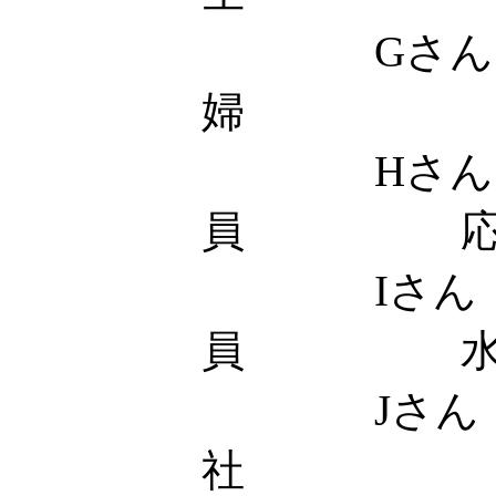
Gさん
婦 応
Hさん 
員 応
Iさん
員 水
Jさん
社 土