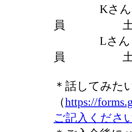
Kさん
員 土
Lさん
員 土
＊話してみた
（
https://fo
ご記入くださ