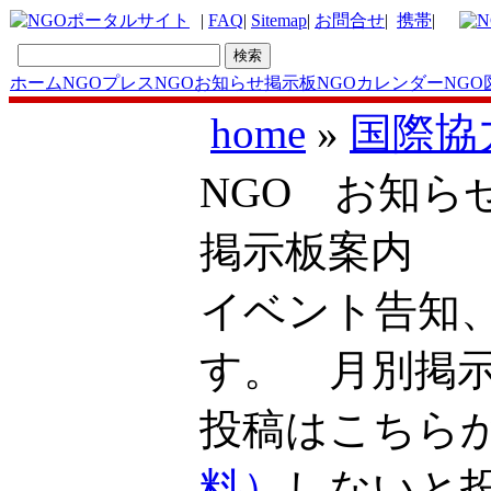
|
FAQ
|
Sitemap
|
お問合せ
|
携帯
|
ホーム
NGOプレス
NGOお知らせ掲示板
NGOカレンダー
NGO
home
»
国際協
NGO お知ら
掲示板案内
イベント告知
す。 月別掲
投稿はこち
料）
しないと