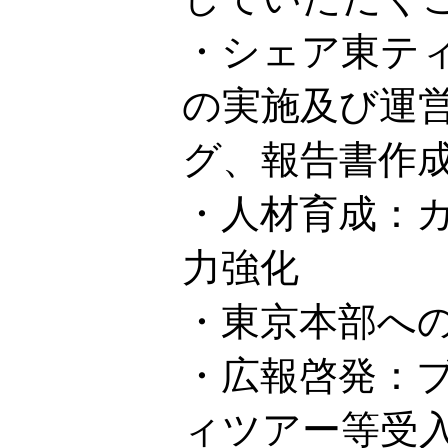
・シェア東テ
の実施及び運
グ、報告書作
・人材育成：
力強化
・東京本部へ
・広報啓発：
ィツアー等受