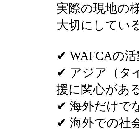
実際の現地の
大切にしてい
✔ WAFCAの
✔ アジア（
援に関心があ
✔ 海外だけで
✔ 海外での社