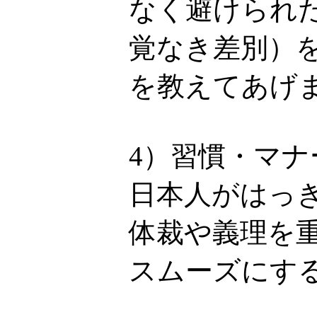
なく避けられ
覚なき差別）
を教えてあげ
4）習慣・マ
日本人がはっ
体裁や義理を
スムーズにす