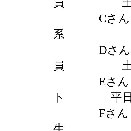
員 
Cさん 
系 土
Dさん
員 土
Eさん 
ト 平日18
Fさん
生 土