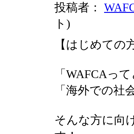
投稿者：
WAF
ト
)
【はじめての方
「WAFCAっ
「海外での社
そんな方に向