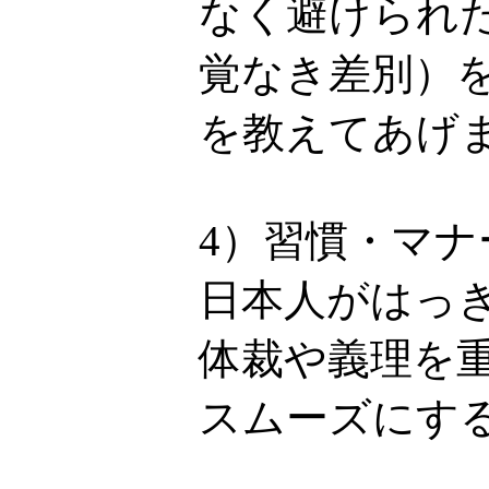
なく避けられ
覚なき差別）
を教えてあげ
4）習慣・マ
日本人がはっ
体裁や義理を
スムーズにす