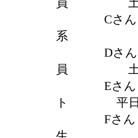
員 
Cさん 
系 土
Dさん
員 土
Eさん 
ト 平日18
Fさん
生 土