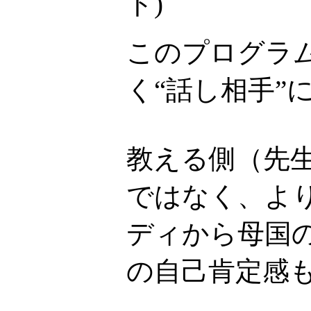
ト
)
このプログラ
く“話し相手”
教える側（先
ではなく、より
ディから母国
の自己肯定感