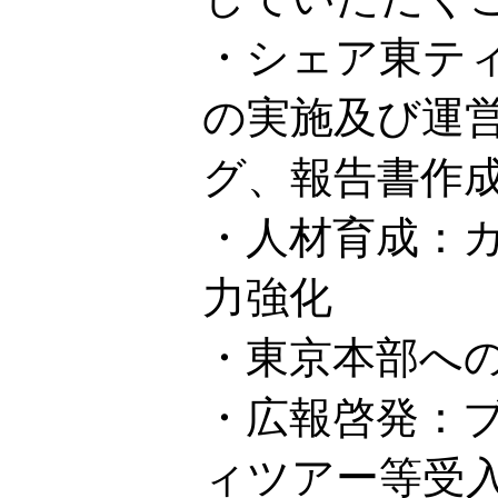
・シェア東テ
の実施及び運
グ、報告書作
・人材育成：
力強化
・東京本部へ
・広報啓発：
ィツアー等受