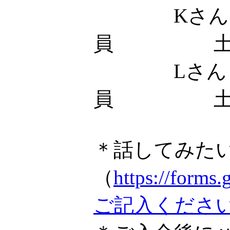
Kさん
員 土
Lさん
員 土
＊話してみた
（
https://fo
ご記入くださ