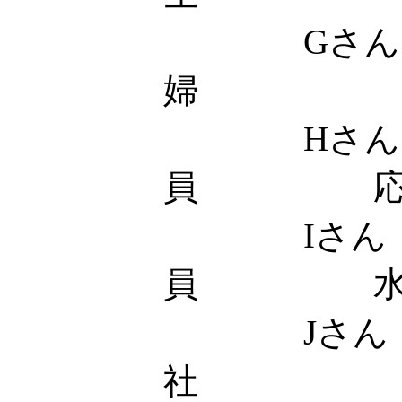
Gさん
婦 応
Hさん 
員 応
Iさん
員 水
Jさん
社 土