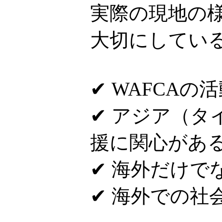
実際の現地の
大切にしてい
✔ WAFCAの
✔ アジア（
援に関心があ
✔ 海外だけで
✔ 海外での社