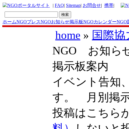
|
FAQ
|
Sitemap
|
お問合せ
|
携帯
|
ホーム
NGOプレス
NGOお知らせ掲示板
NGOカレンダー
NGO
home
»
国際協
NGO お知ら
掲示板案内
イベント告知
す。 月別掲
投稿はこち
料）
しないと