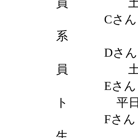
員 
Cさん 
系 土
Dさん
員 土
Eさん 
ト 平日18
Fさん
生 土