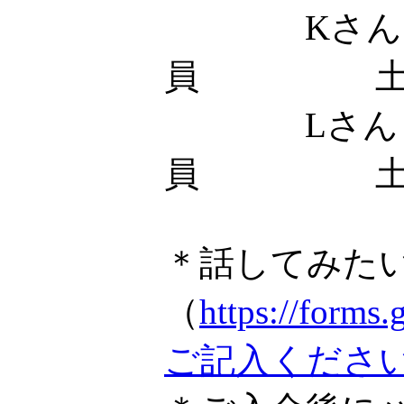
Kさん
員 土
Lさん
員 土
＊話してみた
（
https://fo
ご記入くださ