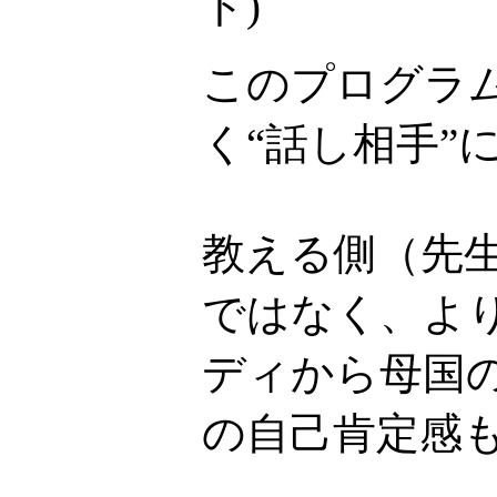
ト
)
このプログラ
く“話し相手”
教える側（先
ではなく、より
ディから母国
の自己肯定感