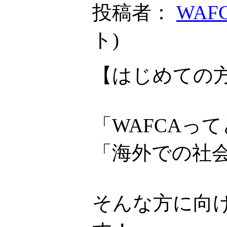
投稿者：
WAF
ト
)
【はじめての方
「WAFCAっ
「海外での社
そんな方に向