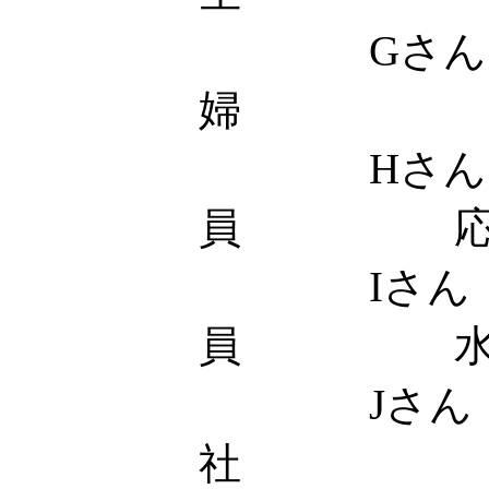
Gさん
婦 応
Hさん 
員 応
Iさん
員 水
Jさん
社 土