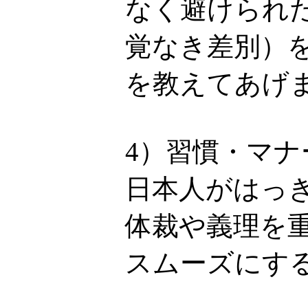
なく避けられ
覚なき差別）
を教えてあげ
4）習慣・マ
日本人がはっ
体裁や義理を
スムーズにす