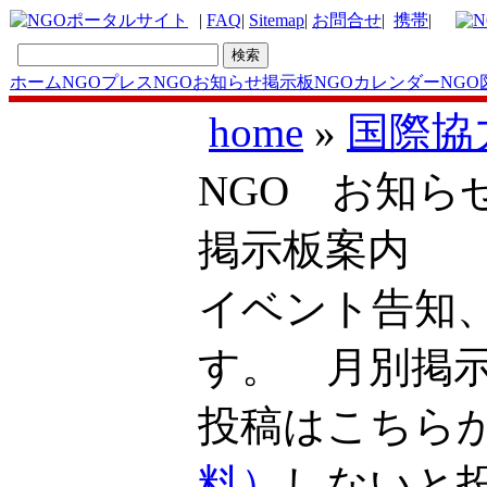
|
FAQ
|
Sitemap
|
お問合せ
|
携帯
|
ホーム
NGOプレス
NGOお知らせ掲示板
NGOカレンダー
NGO
home
»
国際協
NGO お知ら
掲示板案内
イベント告知
す。 月別掲
投稿はこち
料）
しないと