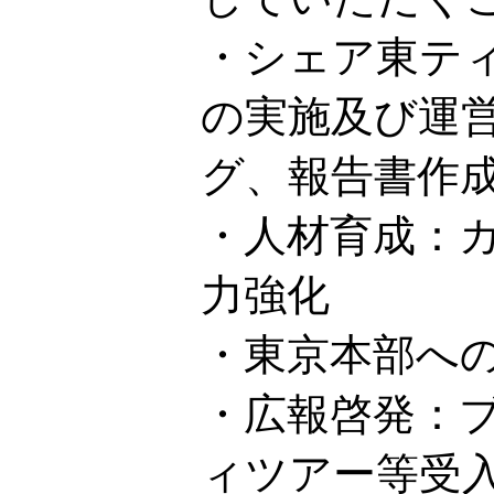
・シェア東テ
の実施及び運
グ、報告書作
・人材育成：
力強化
・東京本部へ
・広報啓発：
ィツアー等受