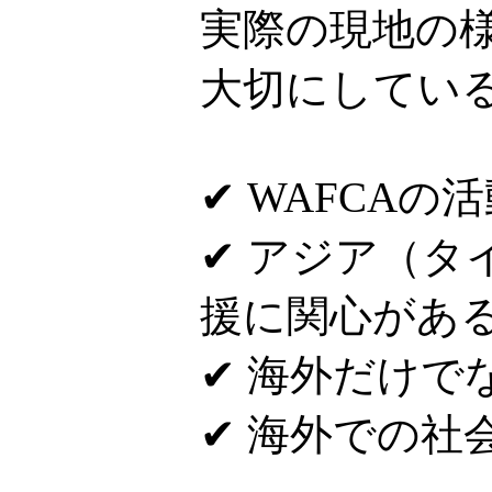
実際の現地の
大切にしてい
✔ WAFCAの
✔ アジア（
援に関心があ
✔ 海外だけで
✔ 海外での社