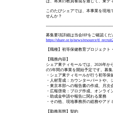
は、将来の教員養成を通じて、東テ
このたびシェアでは、本事業を現地
せんか？
-----------------------------------------------------
募集要項詳細は当会HPをご確認くだ
https://share.or.jp/news/resource/tl_recru
【職種】初等保健教育プロジェクト
【職務内容】
シェア東ティモールでは、2026年
の5年間の事業を開始予定です。募
・シェア東ティモールが行う初等保
・人材育成：カウンターパートや、
・東京本部への報告書の作成、月次
・広報啓発：ブログ作成、オンライ
・助成金申請や報告に関わる業務
・その他、現地事務所の総務やアド
【勤務形態】契約