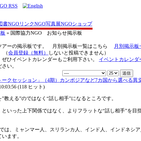
図書
NGOリンク
NGO写真展
NGOショップ
示板
» 国際協力NGO お知らせ掲示板
ツアーの掲示板です。 月別掲示板一覧はこちら
月別掲示板
（
会員登録（無料）
しないと投稿できません）
、ぜひイベントカレンダーもご利用下さい。
イベントカレンダ
ださい。
語トークセッション」（4期）カンボジアなど7カ国から選べる異
:03:56
(
118 ヒット
)
”教える”のではなく“話し相手”になるところです。
）といった上下関係ではなく、よりフラットな“話し相手”を目
）では、ミャンマー人、スリランカ人、インド人、インドネシア
ています。