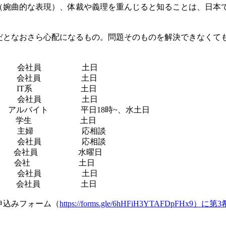
（婉曲的な表現）、体裁や義理を重んじると知ることは、日本
だとなおさら心配になるもの。問題そのものを解決できなくて
 会社員 土日
ー 会社員 土日
 IT系 土日
 会社員 土日
バイト 平日18時~、水土日
カ 学生 土日
 主婦 応相談
 会社員 応相談
会社員 水曜日
ア 会社 土日
 会社員 土日
 会社員 土日
申込みフォーム（
https://forms.gle/6hHFiH3YTAFDpF