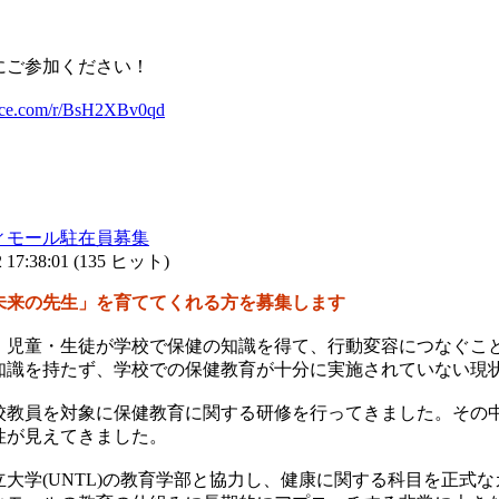
にご参加ください！
ffice.com/r/BsH2XBv0qd
ィモール駐在員募集
17:38:01
(
135 ヒット
)
未来の先生」を育ててくれる方を募集します
、児童・生徒が学校で保健の知識を得て、行動変容につなぐこ
知識を持たず、学校での保健教育が十分に実施されていない現
校教員を対象に保健教育に関する研修を行ってきました。その
性が見えてきました。
大学(UNTL)の教育学部と協力し、健康に関する科目を正式