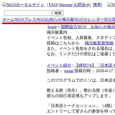
|
FAQ
|
Sitemap
|
お問合せ
|
携帯
|
ホーム
NGOプレス
NGOお知らせ掲示板
NGOカレンダー
NGO
home
»
国際協力NGO お知らせ掲
掲示板案内
イベント告知、人材募集、スタディ
投稿はこちらから
掲示板新規投稿
また、イベント告知をされる場合は
なお、リンクだけの宣伝はご遠慮く
イベント紹介
:
【締切7/6】「日本
投稿者：
ganas
投稿日時： 2026-6-17 10
このプログラムでのミソは、日本語を
教える側（先生）、教わる側（生徒
彼らの自己肯定感もアップします。
「日本語トークセッション」（4期
エントリーして皆さんの参加を待っ