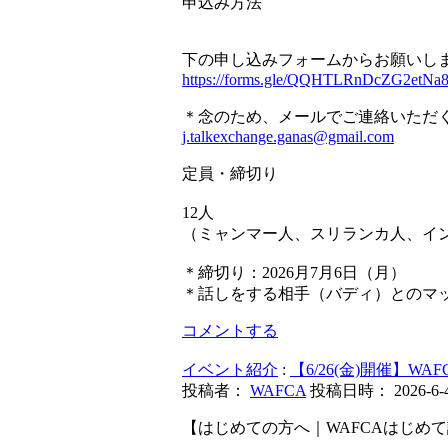
申込み方法
下の申し込みフォームからお願いし
https://forms.gle/QQHTLRnDcZG2etNa
＊念のため、メールでご連絡いただ
j.talkexchange.ganas@gmail.com
定員・締切り
12人
（ミャンマー人、スリランカ人、イ
＊締切り：2026月7月6日（月）
＊話しをする相手（バディ）とのマ
コメントする
イベント紹介
:
【6/26(金)開催】W
投稿者：
WAFCA
投稿日時： 2026-6-4 
【はじめての方へ｜WAFCAはじめ