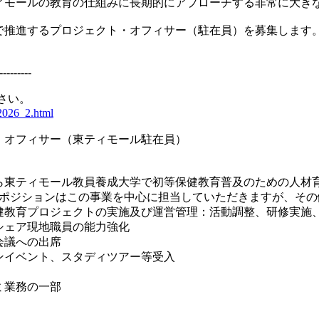
ィモールの教育の仕組みに長期的にアプローチする非常に大き
で推進するプロジェクト・オフィサー（駐在員）を募集します
---------
さい。
it2026_2.html
・オフィサー（東ティモール駐在員）
から東ティモール教員養成大学で初等保健教育普及のための人
集ポジションはこの事業を中心に担当していただきますが、そ
健教育プロジェクトの実施及び運営管理：活動調整、研修実施
シェア現地職員の能力強化
会議への出席
ンイベント、スタディツアー等受入
ミ業務の一部