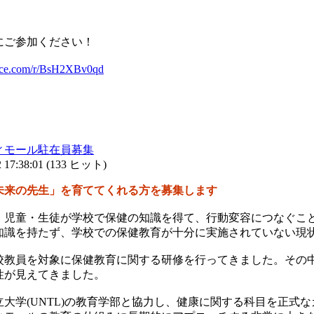
にご参加ください！
ffice.com/r/BsH2XBv0qd
ィモール駐在員募集
17:38:01
(
133 ヒット
)
未来の先生」を育ててくれる方を募集します
、児童・生徒が学校で保健の知識を得て、行動変容につなぐこ
知識を持たず、学校での保健教育が十分に実施されていない現
校教員を対象に保健教育に関する研修を行ってきました。その
性が見えてきました。
大学(UNTL)の教育学部と協力し、健康に関する科目を正式