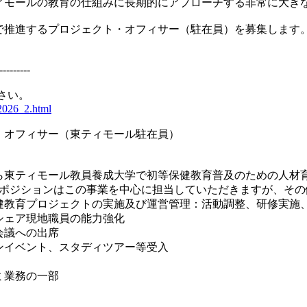
ィモールの教育の仕組みに長期的にアプローチする非常に大き
で推進するプロジェクト・オフィサー（駐在員）を募集します
---------
さい。
it2026_2.html
・オフィサー（東ティモール駐在員）
から東ティモール教員養成大学で初等保健教育普及のための人
集ポジションはこの事業を中心に担当していただきますが、そ
健教育プロジェクトの実施及び運営管理：活動調整、研修実施
シェア現地職員の能力強化
会議への出席
ンイベント、スタディツアー等受入
ミ業務の一部