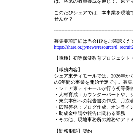
は、将来の教員養成を通じて、東テ
このたびシェアでは、本事業を現地
せんか？
-----------------------------------------------------
募集要項詳細は当会HPをご確認くだ
https://share.or.jp/news/resource/tl_recru
【職種】初等保健教育プロジェクト
【職務内容】
シェア東ティモールでは、2026年
の5年間の事業を開始予定です。募
・シェア東ティモールが行う初等保
・人材育成：カウンターパートや、
・東京本部への報告書の作成、月次
・広報啓発：ブログ作成、オンライ
・助成金申請や報告に関わる業務
・その他、現地事務所の総務やアド
【勤務形態】契約