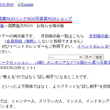
図書
NGOリンク
NGO写真展
NGOショップ
示板
» 国際協力NGO お知らせ掲示板
ツアーの掲示板です。 月別掲示板一覧はこちら
月別掲示板
（
会員登録（無料）
しないと投稿できません）
、ぜひイベントカレンダーもご利用下さい。
イベントカレンダ
ださい。
語トークセッション」（4期）カンボジアなど7カ国から選べる異
:03:56
(
109 ヒット
)
”教える”のではなく“話し相手”になるところです。
）といった上下関係ではなく、よりフラットな“話し相手”を目
）では、ミャンマー人、スリランカ人、インド人、インドネシア
ています。