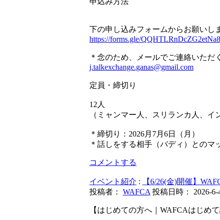
申込み方法
下の申し込みフォームからお願いし
https://forms.gle/QQHTLRnDcZG2etNa
＊念のため、メールでご連絡いただ
j.talkexchange.ganas@gmail.com
定員・締切り
12人
（ミャンマー人、スリランカ人、イ
＊締切り：2026月7月6日（月）
＊話しをする相手（バディ）とのマ
コメントする
イベント紹介
:
【6/26(金)開催】W
投稿者：
WAFCA
投稿日時： 2026-6-4 
【はじめての方へ｜WAFCAはじめ