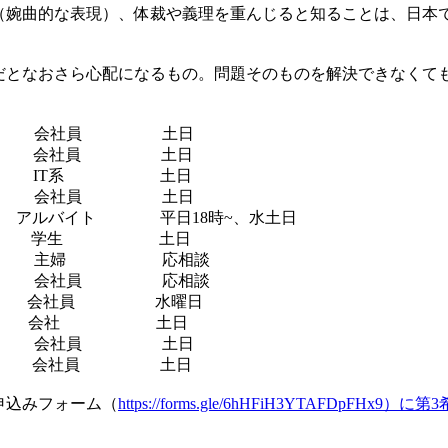
（婉曲的な表現）、体裁や義理を重んじると知ることは、日本
だとなおさら心配になるもの。問題そのものを解決できなくて
 会社員 土日
ー 会社員 土日
 IT系 土日
 会社員 土日
バイト 平日18時~、水土日
カ 学生 土日
 主婦 応相談
 会社員 応相談
会社員 水曜日
ア 会社 土日
 会社員 土日
 会社員 土日
申込みフォーム（
https://forms.gle/6hHFiH3YTAFDpF