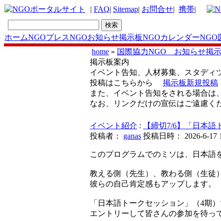
|
FAQ
|
Sitemap
|
お問合せ
|
携帯
|
ホーム
NGOプレス
NGOお知らせ掲示板
NGOカレンダー
NGO
home
»
国際協力NGO お知らせ掲
掲示板案内
イベント告知、人材募集、スタディ
投稿はこちらから
掲示板新規投稿
また、イベント告知をされる場合は
なお、リンクだけの宣伝はご遠慮く
イベント紹介
:
【締切7/6】「日本
投稿者：
ganas
投稿日時： 2026-6-17 10
このプログラムでのミソは、日本語を
教える側（先生）、教わる側（生徒
彼らの自己肯定感もアップします。
「日本語トークセッション」（4期
エントリーして皆さんの参加を待っ