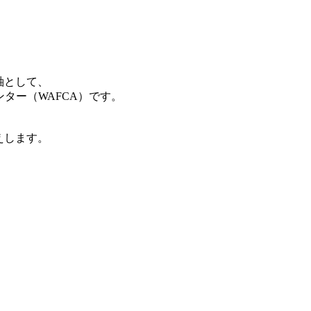
軸として、
ター（WAFCA）です。
えします。