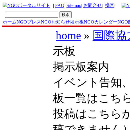
|
FAQ
|
Sitemap
|
お問合せ
|
携帯
|
ホーム
NGOプレス
NGOお知らせ掲示板
NGOカレンダー
NGO
home
»
国際協
示板
掲示板案内
イベント告知
板一覧はこ
投稿はこち
稿できません