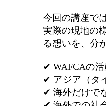
今回の講座で
実際の現地の
る想いを、分
✔ WAFCAの
✔ アジア（
✔ 海外だけで
✔ 海外での社