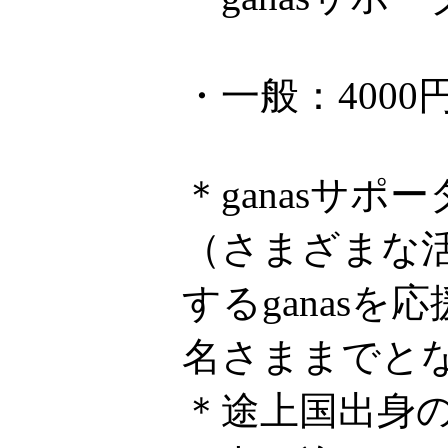
・一般：4000
＊ganasサ
（さまざまな
するganas
名さままでと
＊途上国出身