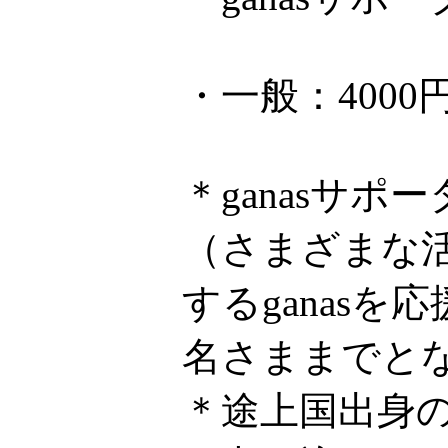
・一般：4000
＊ganasサ
（さまざまな
するganas
名さままでと
＊途上国出身