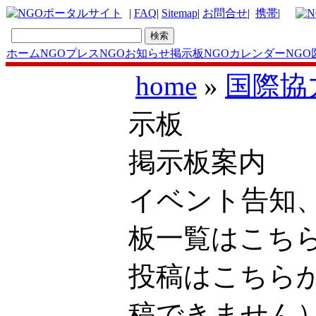
|
FAQ
|
Sitemap
|
お問合せ
|
携帯
|
ホーム
NGOプレス
NGOお知らせ掲示板
NGOカレンダー
NGO
home
»
国際協
示板
掲示板案内
イベント告知
板一覧はこ
投稿はこち
稿できません