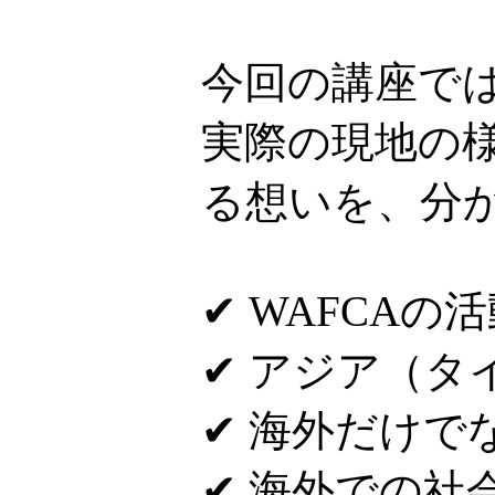
今回の講座で
実際の現地の
る想いを、分
✔ WAFCAの
✔ アジア（
✔ 海外だけで
✔ 海外での社