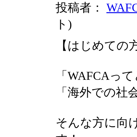
投稿者：
WAF
ト
)
【はじめての方
「WAFCAっ
「海外での社
そんな方に向