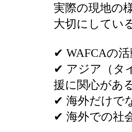
実際の現地の
大切にしてい
✔ WAFCAの
✔ アジア（
援に関心があ
✔ 海外だけで
✔ 海外での社