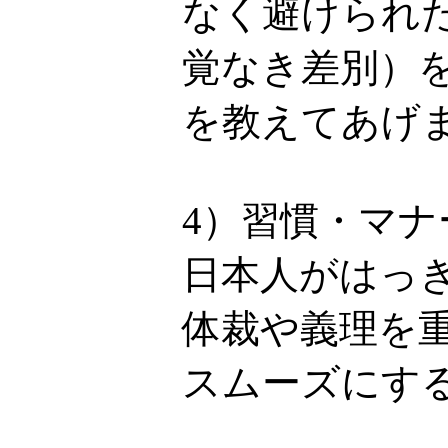
なく避けられ
覚なき差別）
を教えてあげ
4）習慣・マ
日本人がはっ
体裁や義理を
スムーズにす