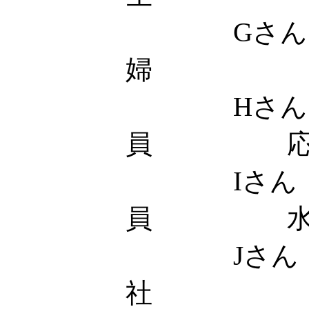
Gさん
婦 応
Hさん 
員 応
Iさん
員 水
Jさん
社 土