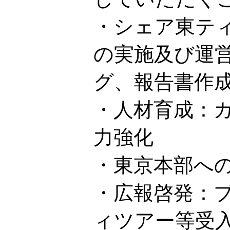
・シェア東テ
の実施及び運
グ、報告書作
・人材育成：
力強化
・東京本部へ
・広報啓発：
ィツアー等受