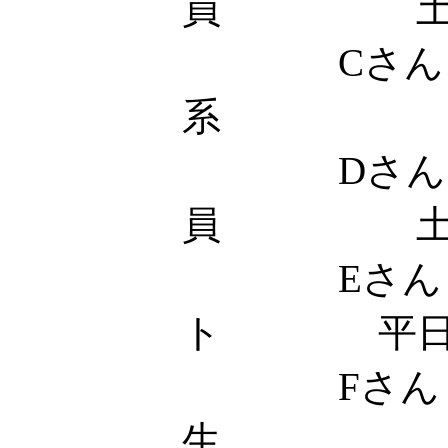
員 
Cさん 
系 土
Dさん
員 土
Eさん 
ト 平日18
Fさん
生 土