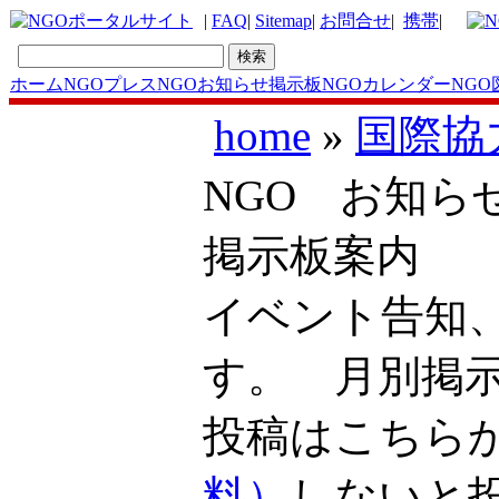
|
FAQ
|
Sitemap
|
お問合せ
|
携帯
|
ホーム
NGOプレス
NGOお知らせ掲示板
NGOカレンダー
NGO
home
»
国際協
NGO お知ら
掲示板案内
イベント告知
す。 月別掲
投稿はこち
料）
しないと