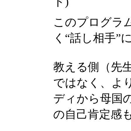
ト
)
このプログラ
く“話し相手”
教える側（先
ではなく、より
ディから母国
の自己肯定感