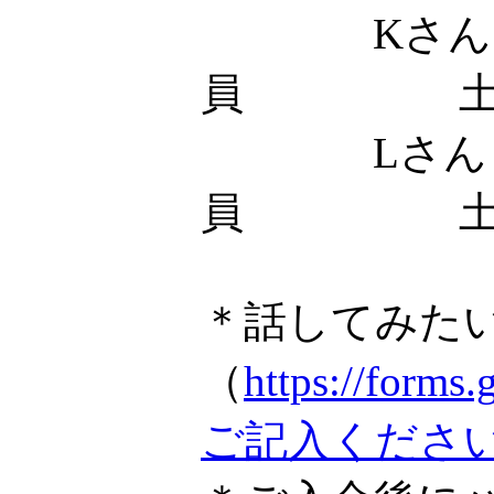
Kさん
員 土
Lさん
員 土
＊話してみた
（
https://fo
ご記入くださ