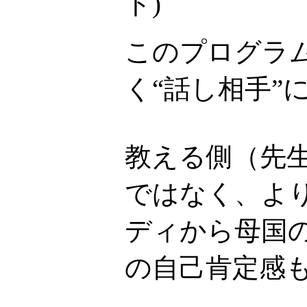
ト
)
このプログラ
く“話し相手”
教える側（先
ではなく、より
ディから母国
の自己肯定感