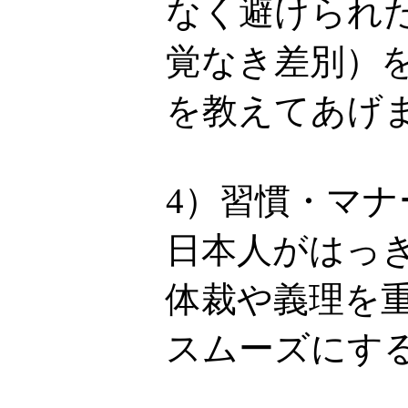
なく避けられ
覚なき差別）
を教えてあげ
4）習慣・マ
日本人がはっ
体裁や義理を
スムーズにす