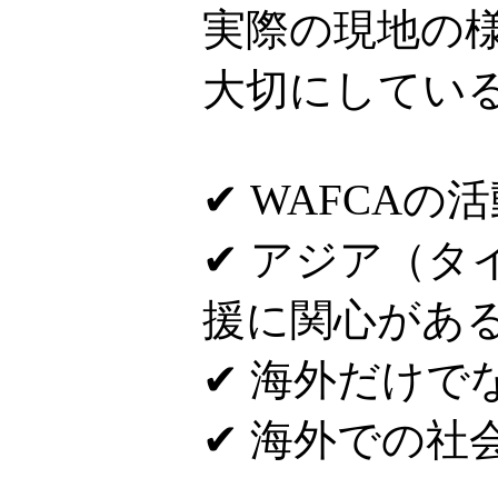
実際の現地の
大切にしてい
✔ WAFCAの
✔ アジア（
援に関心があ
✔ 海外だけで
✔ 海外での社