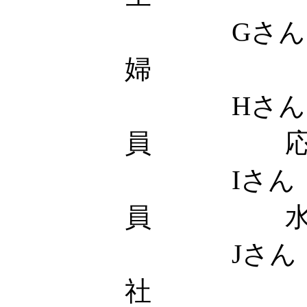
Gさん
婦 応
Hさん 
員 応
Iさん
員 水
Jさん
社 土