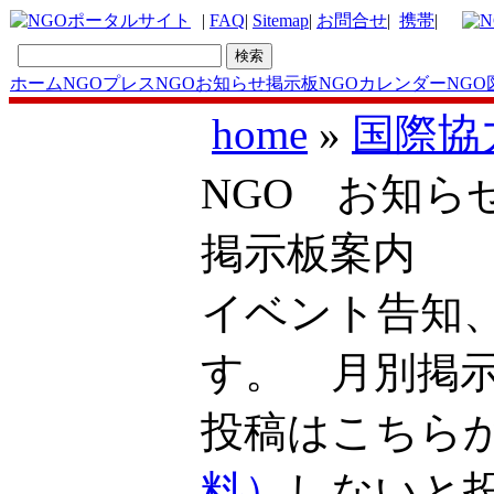
|
FAQ
|
Sitemap
|
お問合せ
|
携帯
|
ホーム
NGOプレス
NGOお知らせ掲示板
NGOカレンダー
NGO
home
»
国際協
NGO お知ら
掲示板案内
イベント告知
す。 月別掲
投稿はこち
料）
しないと