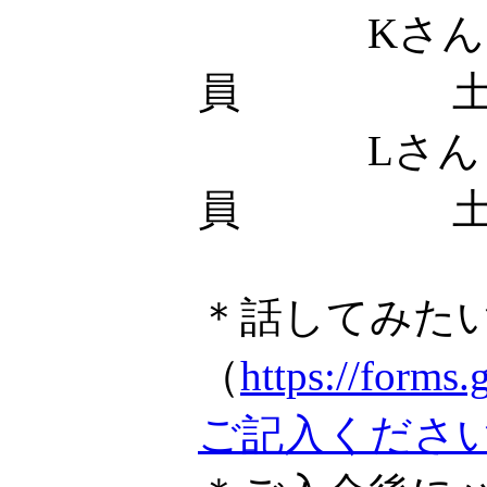
Kさん
員 土
Lさん
員 土
＊話してみた
（
https://fo
ご記入くださ