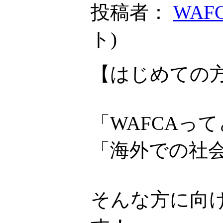
投稿者：
WAF
ト
)
【はじめての方
「WAFCAっ
「海外での社
そんな方に向