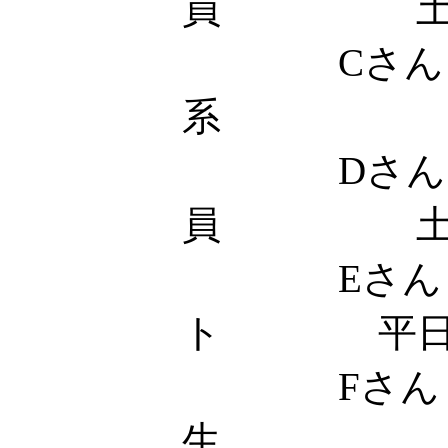
員 
Cさん 
系 土
Dさん
員 土
Eさん 
ト 平日18
Fさん
生 土