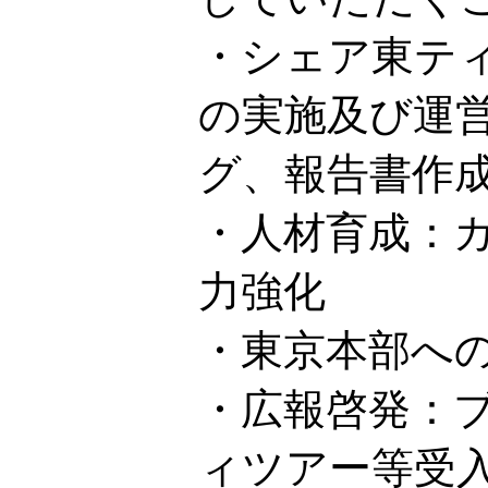
・シェア東テ
の実施及び運
グ、報告書作
・人材育成：
力強化
・東京本部へ
・広報啓発：
ィツアー等受