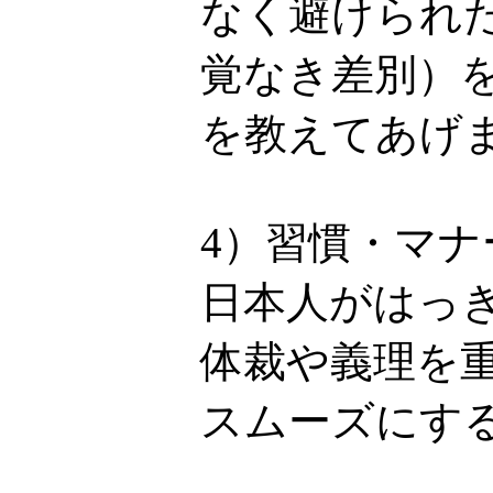
なく避けられ
覚なき差別）
を教えてあげ
4）習慣・マ
日本人がはっ
体裁や義理を
スムーズにす