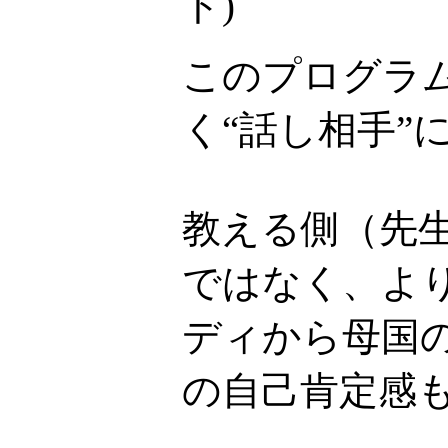
ト
)
このプログラ
く“話し相手”
教える側（先
ではなく、より
ディから母国
の自己肯定感