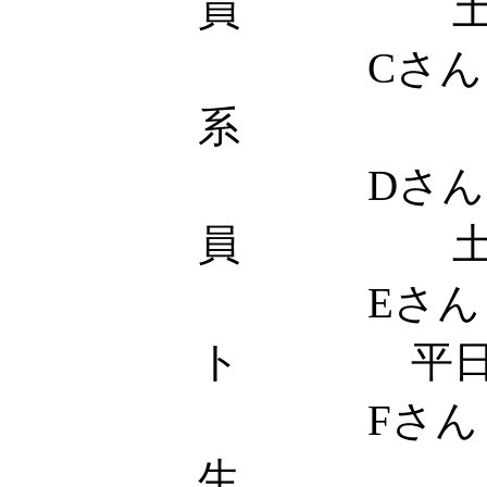
員 
Cさん 
系 土
Dさん
員 土
Eさん 
ト 平日18
Fさん
生 土