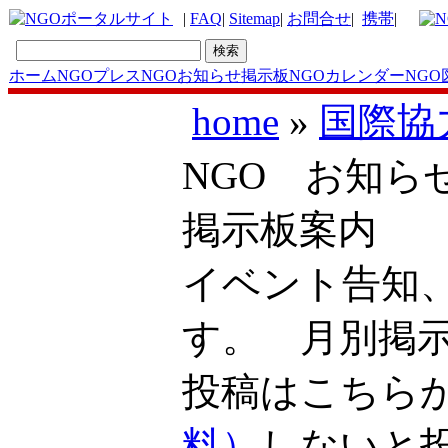
|
FAQ
|
Sitemap
|
お問合せ
|
携帯
|
ホーム
NGOプレス
NGOお知らせ掲示板
NGOカレンダー
NGO
home
»
国際協
NGO お知ら
掲示板案内
イベント告知
す。 月別掲
投稿はこち
料）
しないと