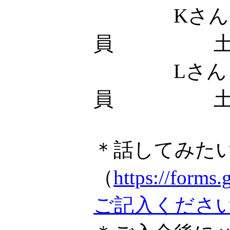
Kさん
員 土
Lさん
員 土
＊話してみた
（
https://fo
ご記入くださ