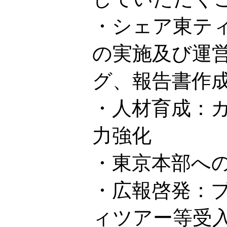
・シェア東テ
の実施及び運
グ、報告書作
・人材育成：
力強化
・東京本部へ
・広報啓発：
ィツアー等受