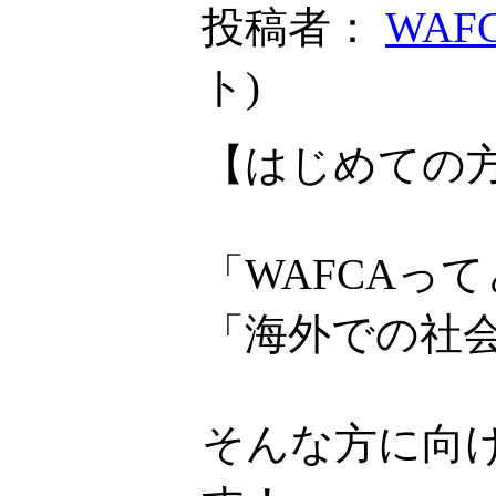
投稿者：
WAF
ト
)
【はじめての方
「WAFCAっ
「海外での社
そんな方に向