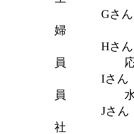
Gさん
婦 応
Hさん 
員 応
Iさん
員 水
Jさん
社 土