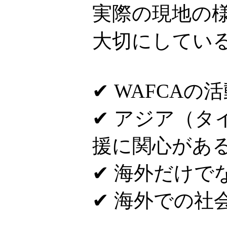
実際の現地の
大切にしてい
✔ WAFCAの
✔ アジア（
援に関心があ
✔ 海外だけで
✔ 海外での社