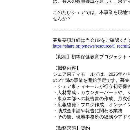
は、将来の教員養成を通じて、東テ
このたびシェアでは、本事業を現地
せんか？
-----------------------------------------------------
募集要項詳細は当会HPをご確認くだ
https://share.or.jp/news/resource/tl_recru
【職種】初等保健教育プロジェクト
【職務内容】
シェア東ティモールでは、2026年
の5年間の事業を開始予定です。募
・シェア東ティモールが行う初等保
・人材育成：カウンターパートや、
・東京本部への報告書の作成、月次
・広報啓発：ブログ作成、オンライ
・助成金申請や報告に関わる業務
・その他、現地事務所の総務やアド
【勤務形態】契約