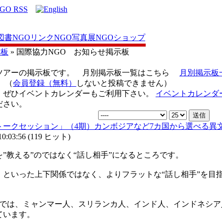
図書
NGOリンク
NGO写真展
NGOショップ
示板
» 国際協力NGO お知らせ掲示板
ツアーの掲示板です。 月別掲示板一覧はこちら
月別掲示板
（
会員登録（無料）
しないと投稿できません）
、ぜひイベントカレンダーもご利用下さい。
イベントカレンダ
ださい。
語トークセッション」（4期）カンボジアなど7カ国から選べる異
:03:56
(
119 ヒット
)
”教える”のではなく“話し相手”になるところです。
）といった上下関係ではなく、よりフラットな“話し相手”を目
）では、ミャンマー人、スリランカ人、インド人、インドネシア
ています。