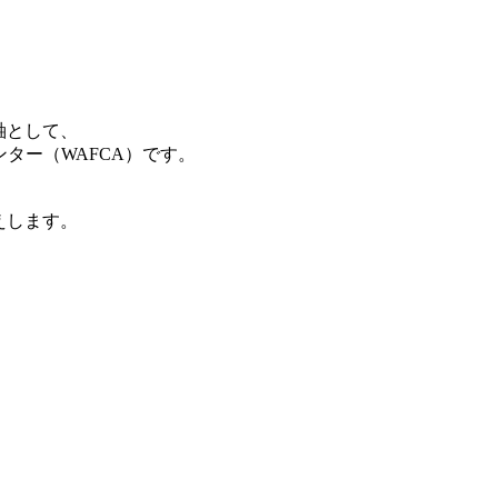
軸として、
ター（WAFCA）です。
えします。