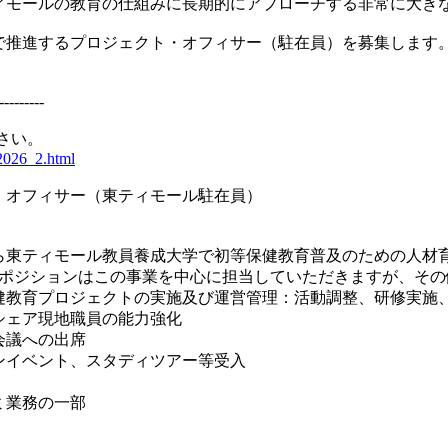
ィモールの教育の仕組みに長期的にアプローチする非常に大き
で推進するプロジェクト・オフィサー（駐在員）を募集します
---------
さい。
it2026_2.html
・オフィサー（東ティモール駐在員）
から東ティモール教員養成大学で初等保健教育普及のための人
集ポジションはこの事業を中心に担当していただきますが、そ
健教育プロジェクトの実施及び運営管理：活動調整、研修実施
シェア現地職員の能力強化
会議への出席
ンイベント、スタディツアー等受入
ミ業務の一部