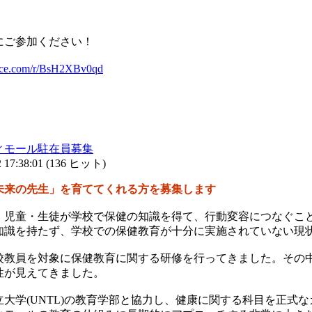
にご参加ください！
ffice.com/r/BsH2XBv0qd
ィモール駐在員募集
17:38:01
(
136 ヒット
)
未来の先生」を育ててくれる方を募集します
、児童・生徒が学校で保健の知識を得て、行動変容につなぐこ
知識を持たず、学校での保健教育が十分に実施されていない現
校教員を対象に保健教育に関する研修を行ってきました。その
性が見えてきました。
大学(UNTL)の教育学部と協力し、健康に関する科目を正式