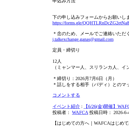
申込み方法
下の申し込みフォームからお願いし
https://forms.gle/QQHTLRnDcZG2etNa
＊念のため、メールでご連絡いただ
j.talkexchange.ganas@gmail.com
定員・締切り
12人
（ミャンマー人、スリランカ人、イ
＊締切り：2026月7月6日（月）
＊話しをする相手（バディ）とのマ
コメントする
イベント紹介
:
【6/26(金)開催】W
投稿者：
WAFCA
投稿日時： 2026-6-4 
【はじめての方へ｜WAFCAはじめ