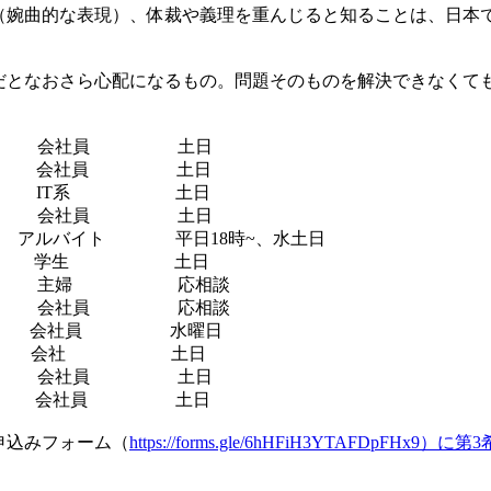
（婉曲的な表現）、体裁や義理を重んじると知ることは、日本
だとなおさら心配になるもの。問題そのものを解決できなくて
 会社員 土日
ー 会社員 土日
 IT系 土日
 会社員 土日
バイト 平日18時~、水土日
カ 学生 土日
 主婦 応相談
 会社員 応相談
会社員 水曜日
ア 会社 土日
 会社員 土日
 会社員 土日
申込みフォーム（
https://forms.gle/6hHFiH3YTAFDpF