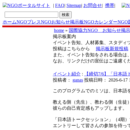
|
FAQ
|
Sitemap
|
お問合せ
|
携帯
|
ホーム
NGOプレス
NGOお知らせ掲示板
NGOカレンダー
NGO
home
»
国際協力NGO お知らせ掲
掲示板案内
イベント告知、人材募集、スタディ
投稿はこちらから
掲示板新規投稿
また、イベント告知をされる場合は
なお、リンクだけの宣伝はご遠慮く
イベント紹介
:
【締切7/6】「日本
投稿者：
ganas
投稿日時： 2026-6-17 10
このプログラムでのミソは、日本語を
教える側（先生）、教わる側（生徒
彼らの自己肯定感もアップします。
「日本語トークセッション」（4期
エントリーして皆さんの参加を待っ