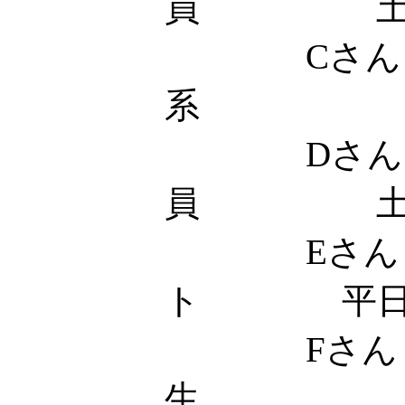
員 
Cさん 
系 土
Dさん
員 土
Eさん 
ト 平日18
Fさん
生 土