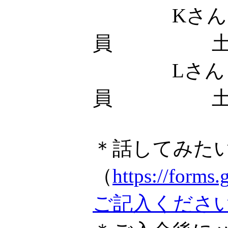
Kさん
員 土
Lさん
員 土
＊話してみた
（
https://fo
ご記入くださ