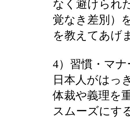
なく避けられ
覚なき差別）
を教えてあげ
4）習慣・マ
日本人がはっ
体裁や義理を
スムーズにす