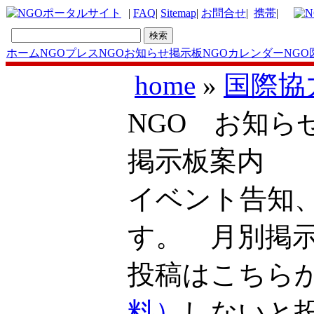
|
FAQ
|
Sitemap
|
お問合せ
|
携帯
|
ホーム
NGOプレス
NGOお知らせ掲示板
NGOカレンダー
NGO
home
»
国際協
NGO お知ら
掲示板案内
イベント告知
す。 月別掲
投稿はこち
料）
しないと