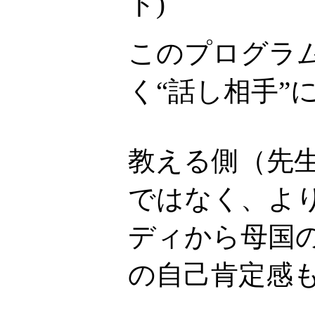
ト
)
このプログラ
く“話し相手”
教える側（先
ではなく、より
ディから母国
の自己肯定感