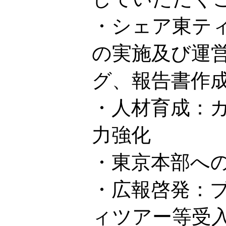
・シェア東テ
の実施及び運
グ、報告書作
・人材育成：
力強化
・東京本部へ
・広報啓発：
ィツアー等受