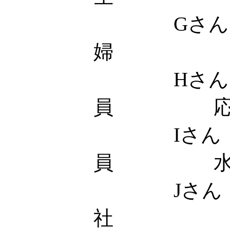
Gさん
婦 応
Hさん 
員 応
Iさん
員 水
Jさん
社 土