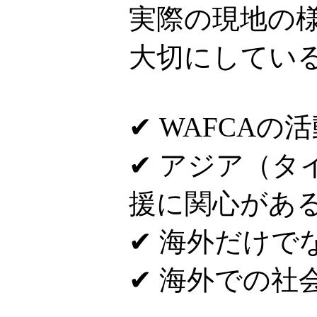
実際の現地の
大切にしてい
✔ WAFCAの
✔ アジア（
援に関心があ
✔ 海外だけで
✔ 海外での社