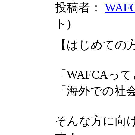
投稿者：
WAF
ト
)
【はじめての方
「WAFCAっ
「海外での社
そんな方に向