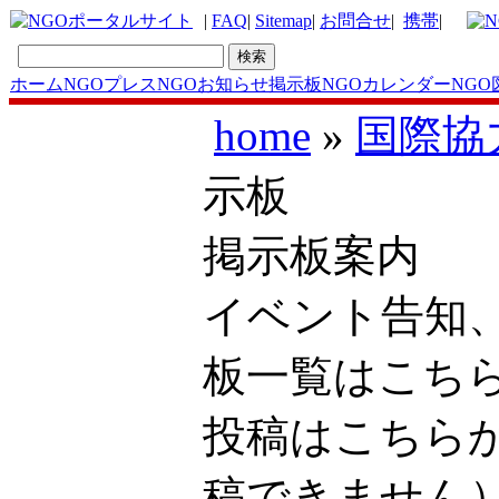
|
FAQ
|
Sitemap
|
お問合せ
|
携帯
|
ホーム
NGOプレス
NGOお知らせ掲示板
NGOカレンダー
NGO
home
»
国際協
示板
掲示板案内
イベント告知
板一覧はこ
投稿はこち
稿できません