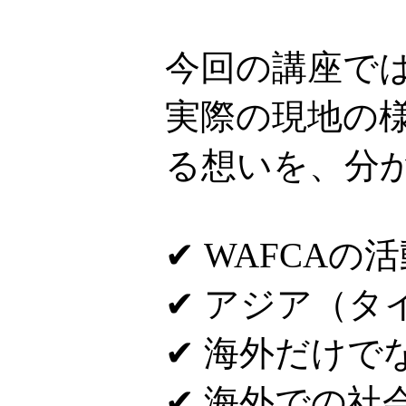
今回の講座で
実際の現地の
る想いを、分
✔ WAFCAの
✔ アジア（
✔ 海外だけで
✔ 海外での社