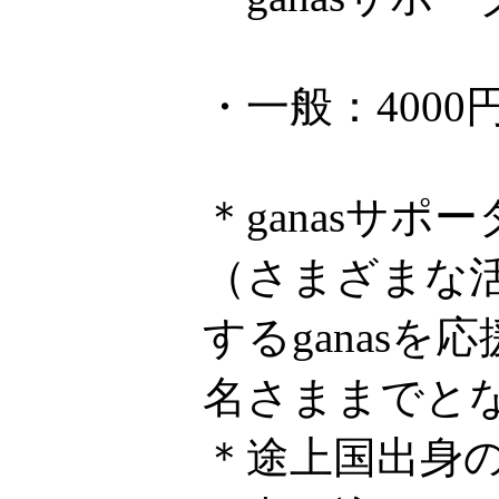
・一般：4000
＊ganasサ
（さまざまな
するganas
名さままでと
＊途上国出身