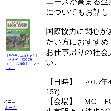
ニーズが高まる企
についてもお話し
国際協力に関心が
たい方におすすめ
お仕事帰りの社会
【1000円以上送料無料】
できるぞ！NGO活動
い。
〔2〕／石原尚子／こども
くらぶ
【日時】 2013年4月
15?)
【会場】 MC F
メニュー
ホーム