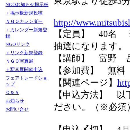
東京駅より徒歩3
NGOお知らせ掲示板
＋掲示板新規投稿
http://www.mitsubis
ＮＧＯカレンダー
＋カレンダー新規登
【定員】 40名
録
抽選になります。
NGOリンク
＋リンク新規登録
【講師】 富野 岳
ＮＧＯ写真展
【参加費】 無料
＋写真展開催申込
フェアトレードショ
【関連ページ】
htt
ップ
【申込方法】 以
Ｑ＆Ａ
お知らせ
ださい。（※必須
お問い合せ
【申込〆切】 4月