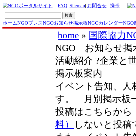
|
FAQ
|
Sitemap
|
お問合せ
|
携帯
|
ホーム
NGOプレス
NGOお知らせ掲示板
NGOカレンダー
NGO
home
»
国際協力N
NGO お知らせ掲示
活動紹介 ?企業と
掲示板案内
イベント告知、人
す。 月別掲示
投稿はこちらか
料）
しないと投稿