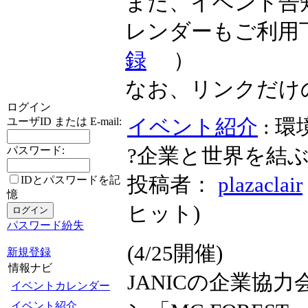
また、イベント告
レンダーもご利用
録
）
なお、リンクだけ
ログイン
イベント紹介
: 
ユーザID または E-mail:
?企業と世界を結ぶ
パスワード:
投稿者：
plazaclair
IDとパスワードを記
憶
ヒット
)
パスワード紛失
(4/25開催)
新規登録
情報ナビ
JANICの企業協
イベントカレンダー
イベント紹介