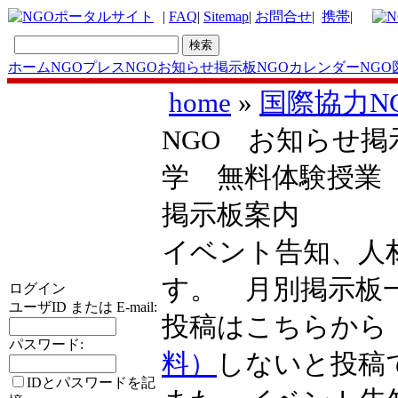
|
FAQ
|
Sitemap
|
お問合せ
|
携帯
|
ホーム
NGOプレス
NGOお知らせ掲示板
NGOカレンダー
NGO
home
»
国際協力N
NGO お知らせ掲
学 無料体験授業
掲示板案内
イベント告知、人
す。 月別掲示
ログイン
ユーザID または E-mail:
投稿はこちらか
パスワード:
料）
しないと投稿
IDとパスワードを記