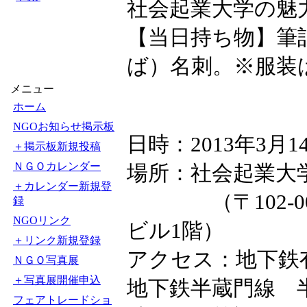
社会起業大学の魅
【当日持ち物】筆
ば）名刺。※服装
メニュー
ホーム
NGOお知らせ掲示板
日時：2013年3月1
＋掲示板新規投稿
ＮＧＯカレンダー
場所：社会起業大
＋カレンダー新規登
（〒102-00
録
NGOリンク
ビル1階）
＋リンク新規登録
アクセス：地下鉄
ＮＧＯ写真展
＋写真展開催申込
地下鉄半蔵門線 
フェアトレードショ