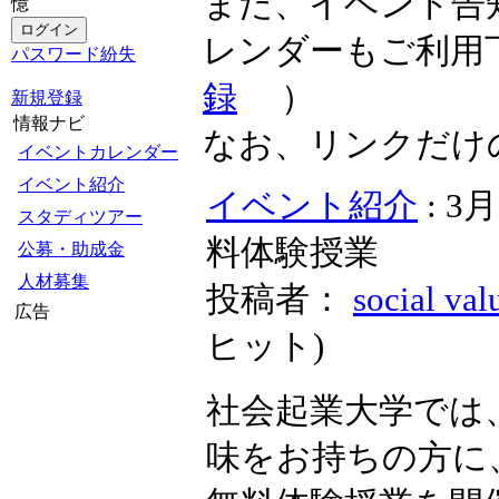
また、イベント告
憶
レンダーもご利用
パスワード紛失
録
）
新規登録
情報ナビ
なお、リンクだけ
イベントカレンダー
イベント紹介
イベント紹介
: 
スタディツアー
料体験授業
公募・助成金
人材募集
投稿者：
social val
広告
ヒット
)
社会起業大学では
味をお持ちの方に