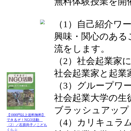
無料体験授業を開
（1）自己紹介ワ
興味・関心のある
流をします。
（2）社会起業家
社会起業家と起業
（3）グループワ
社会起業大学の生
ブラッシュアップ
【1000円以上送料無料】
（4）カリキュラ
できるぞ！NGO活動
〔2〕／石原尚子／こども
くらぶ