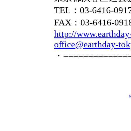
TEL：03-6416-091
FAX：03-6416-091
http://www.earthday
office@earthday-tok
・=============
N