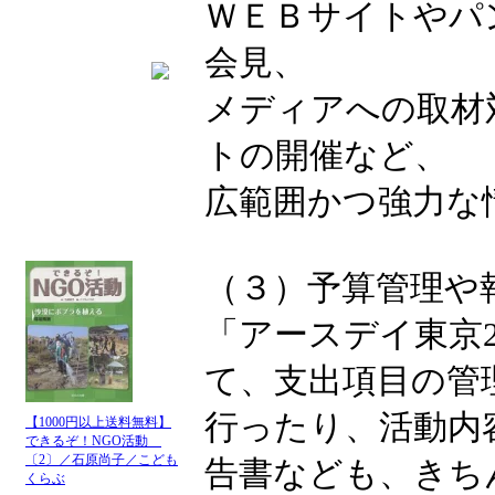
ＷＥＢサイトやパ
会見、
メディアへの取材
トの開催など、
広範囲かつ強力な
（３）予算管理や
「アースデイ東京2
て、支出項目の管
行ったり、活動内
【1000円以上送料無料】
できるぞ！NGO活動
〔2〕／石原尚子／こども
告書なども、きち
くらぶ