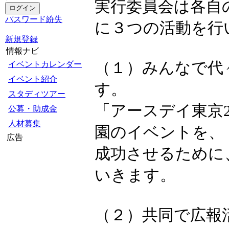
実行委員会は各自
パスワード紛失
に３つの活動を行
新規登録
情報ナビ
（１）みんなで代
イベントカレンダー
イベント紹介
す。
スタディツアー
「アースデイ東京2
公募・助成金
人材募集
園のイベントを、
広告
成功させるために
いきます。
（２）共同で広報