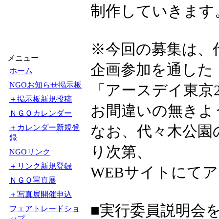
制作していきます
※今回の募集は、
メニュー
企画参加を通した
ホーム
NGOお知らせ掲示板
「アースデイ東京2
＋掲示板新規投稿
お間違いの無きよ
ＮＧＯカレンダー
なお、代々木公園
＋カレンダー新規登
録
り次第、
NGOリンク
＋リンク新規登録
WEBサイトにて
ＮＧＯ写真展
＋写真展開催申込
■実行委員説明会
フェアトレードショ
ップ