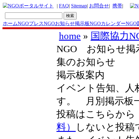
|
FAQ
|
Sitemap
|
お問合せ
|
携帯
|
ホーム
NGOプレス
NGOお知らせ掲示板
NGOカレンダー
NGO
home
»
国際協力N
NGO お知らせ掲
集のお知らせ
掲示板案内
イベント告知、人
す。 月別掲示
投稿はこちらか
料）
しないと投稿