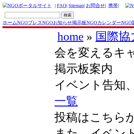
|
FAQ
|
Sitemap
|
お問合せ
|
携帯
|
ホーム
NGOプレス
NGOお知らせ掲示板
NGOカレンダー
NGO
home
»
国際協
会を変えるキャス
掲示板案内
イベント告知
一覧
投稿はこち
また、イベン