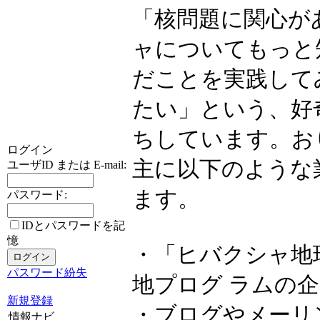
「核問題に関心が
ャについてもっと
だことを実践して
たい」という、好
ちしています。お
ログイン
主に以下のような
ユーザID または E-mail:
ます。
パスワード:
IDとパスワードを記
憶
・「ヒバクシャ地
パスワード紛失
地プログ ラムの
新規登録
・ブログやメーリ
情報ナビ