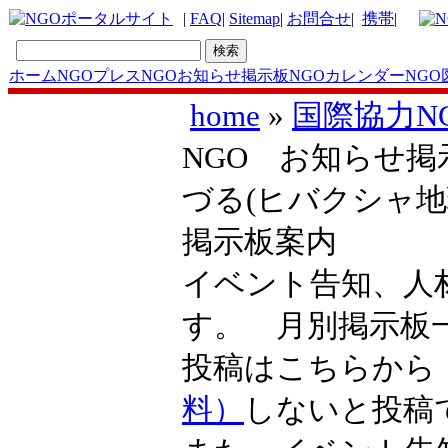
|
FAQ
|
Sitemap
|
お問合せ
|
携帯
|
ホーム
NGOプレス
NGOお知らせ掲示板
NGOカレンダー
NGO
home
»
国際協力N
NGO お知らせ掲
づる(ヒバクシャ
掲示板案内
イベント告知、人
す。 月別掲示
投稿はこちらか
料）
しないと投稿