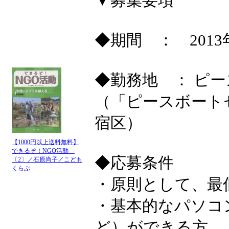
▼募集要項
◆期間 ： 2013年
◆勤務地 ： ピ
（「ピースボート
宿区）
【1000円以上送料無料】
できるぞ！NGO活動
◆応募条件
〔2〕／石原尚子／こども
くらぶ
・原則として、最
・基本的なパソコン操作（
ど）ができる方