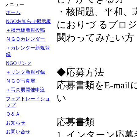
メニュー
・核問題、平和、
ホーム
NGOお知らせ掲示板
におりづ るプロ
＋掲示板新規投稿
関わってみたい方
ＮＧＯカレンダー
＋カレンダー新規登
録
NGOリンク
◆応募方法
＋リンク新規登録
ＮＧＯ写真展
応募書類をE-ma
＋写真展開催申込
い
フェアトレードショ
ップ
Ｑ＆Ａ
応募書類
お知らせ
お問い合せ
1. インターン応