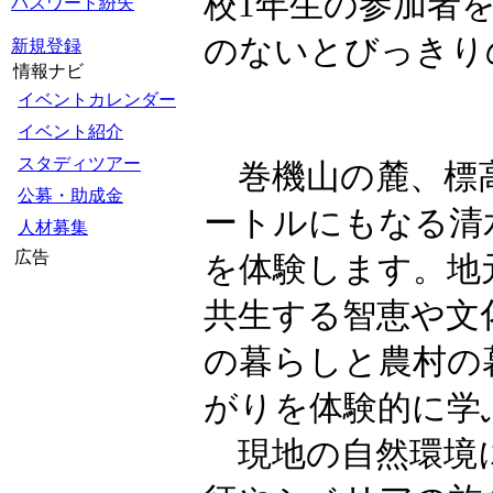
校1年生の参加者
パスワード紛失
のないとびっきり
新規登録
情報ナビ
イベントカレンダー
イベント紹介
スタディツアー
巻機山の麓、標高
公募・助成金
ートルにもなる清
人材募集
広告
を体験します。地
共生する智恵や文
の暮らしと農村の
がりを体験的に学
現地の自然環境に