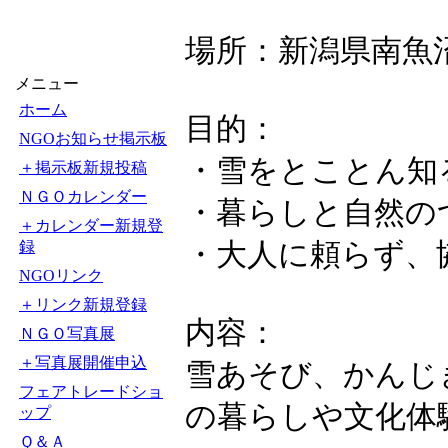
場所：新潟県南魚
メニュー
ホーム
目的：
NGOお知らせ掲示板
・雪をとことん知
＋掲示板新規投稿
ＮＧＯカレンダー
・暮らしと自然の
＋カレンダー新規登
・大人に頼らず、
録
NGOリンク
＋リンク新規登録
内容：
ＮＧＯ写真展
＋写真展開催申込
雪あそび、かんじ
フェアトレードショ
の暮らしや文化体
ップ
Ｑ＆Ａ