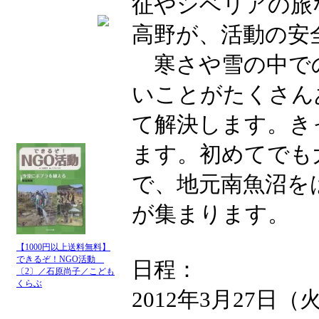
征やシベリアの旅
高野が、活動の安
寒さや雪の中で
いことがたくさん
て解決します。き
ます。初めてでも
で、地元南魚沼を
が集まります。
【1000円以上送料無料】
できるぞ！NGO活動
日程：
〔2〕／石原尚子／こども
くらぶ
2012年3月27日