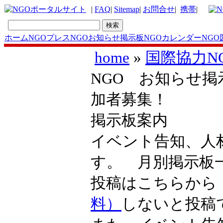
|
FAQ
|
Sitemap
|
お問合せ
|
携帯
|
ホーム
NGOプレス
NGOお知らせ掲示板
NGOカレンダー
NGO
home
»
国際協力N
NGO お知らせ掲
加者募集！
掲示板案内
イベント告知、人
す。 月別掲示
投稿はこちらか
料）
しないと投稿