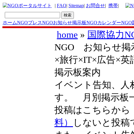
|
FAQ
|
Sitemap
|
お問合せ
|
携帯
|
ホーム
NGOプレス
NGOお知らせ掲示板
NGOカレンダー
NGO
home
»
国際協力N
NGO お知らせ掲
×旅行×IT×広告
掲示板案内
イベント告知、人
す。 月別掲示
投稿はこちらか
料）
しないと投稿