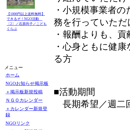
・小規模事業者の
【1000円以上送料無料】
できるぞ！NGO活動
務を行っていただ
〔2〕／石原尚子／こども
くらぶ
・報酬よりも、貢
・心身ともに健康
る方
メニュー
ホーム
NGOお知らせ掲示板
■活動期間
＋掲示板新規投稿
ＮＧＯカレンダー
長期希望／週二回
＋カレンダー新規登
録
NGOリンク