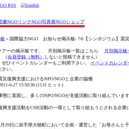
図書
NGOリンク
NGO写真展
NGOショップ
示板
» 国際協力NGO お知らせ掲示板- 7/6【シンポジウム】震
ツアーの掲示板です。 月別掲示板一覧はこちら
月別掲示板
（
会員登録（無料）
しないと投稿できません）
、ぜひイベントカレンダーもご利用下さい。
イベントカレンダ
ださい。
】震災復興支援におけるNPO/NGOと企業の協働
-6-27 15:50:36
(
1131 ヒット
)
態に直面し、多くのNPO/NGOが支援活動に取り組んでい
。
復興支援活動をCSR活動の一環として取り組もうとされる企業
5月29日に岩手県大槌町において企画・運営した「お母さんと