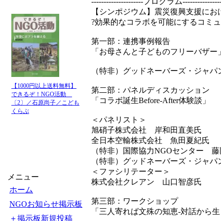
---------------------プログラム----------------
【シンポジウム】震災復興支援におけ
?効果的なコラボを可能にするコミュ
第一部：連携事例報告
「お母さんと子どものフリーバザー
（特非）グッドネーバーズ・ジャパ
【1000円以上送料無料】
第二部：パネルディスカッション
できるぞ！NGO活動
「コラボ誕生Before-After体験談」
〔2〕／石原尚子／こども
くらぶ
＜パネリスト＞
旭硝子株式会社 岸和田直美氏
全日本空輸株式会社 魚田夏紀氏
（特非）国際協力NGOセンター 藤
（特非）グッドネーバーズ・ジャパ
＜ファシリテーター＞
メニュー
株式会社クレアン 山口智彦氏
ホーム
第三部：ワークショップ
NGOお知らせ掲示板
「三人寄れば文殊の知恵-対話から
＋掲示板新規投稿