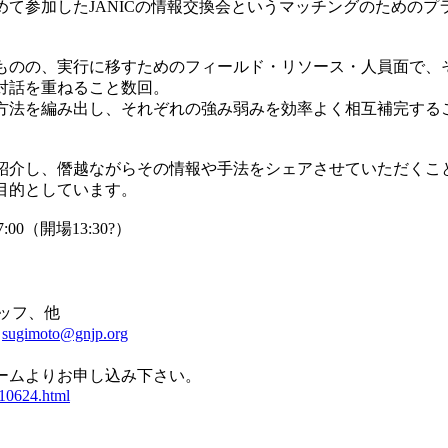
めて参加したJANICの情報交換会というマッチングのための
ものの、実行に移すためのフィールド・リソース・人員面で、
対話を重ねること数回。
方法を編み出し、それぞれの強み弱みを効率よく相互補完する
紹介し、僭越ながらその情報や手法をシェアさせていただくこ
目的としています。
:00（開場13:30?）
タッフ、他
l
sugimoto@gnjp.org
ームよりお申し込み下さい。
10624.html