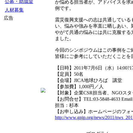
公募・助成金
か悩める担当者が、アドバイスを求
例です。
人材募集
広告
震災復興支援への志は共通している
い、悩みや強みを率直に晒しあい、
やがて共通の悩みには共に克服する
ました。
今回のシンポジウムはこの事例をご
皆様にご参考にしていただくことを
【日時】2011年7月6日（水）14:00?17
【定員】50名
【会場】JICA地球ひろば 講堂
【参加費】1,000円／人
【対象】企業CSR担当者、NGOス
【お問合せ】TEL:03-5848-4633 Emai
担当：杉本
【お申し込み】ホームページのフォ
http://www.gnjp.org/news/2011/nws_201