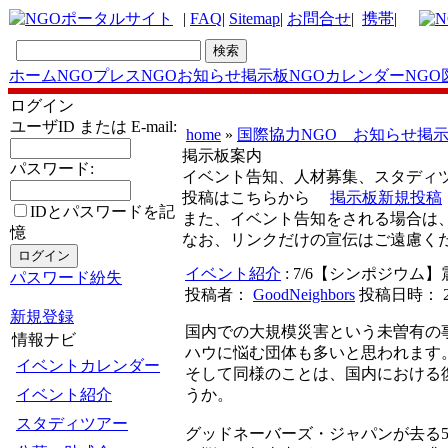
|
FAQ
|
Sitemap
|
お問合せ
|
携帯
|
ホーム
NGOプレス
NGOお知らせ掲示板
NGOカレンダー
NGO
ログイン
ユーザID または E-mail:
home
»
国際協力NGO お知らせ掲
掲示板案内
パスワード:
イベント告知、人材募集、スタディ
投稿はこちらから
掲示板新規投稿
IDとパスワードを記
また、イベント告知をされる場合は
憶
なお、リンクだけの宣伝はご遠慮く
イベント紹介
: 7/6【シンポジウム
パスワード紛失
投稿者：
GoodNeighbors
投稿日時： 2011
新規登録
国内での大規模災害という未曽有の事
情報ナビ
ハウに悩む団体も多いと思われます
イベントカレンダー
そして同様のことは、国内における
イベント紹介
うか。
スタディツアー
グッドネーバーズ・ジャパンが去る