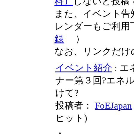
料）
しないと投稿
また、イベント告
レンダーもご利用
録
）
なお、リンクだけ
イベント紹介
: 
ナー第３回?エネ
けて?
投稿者：
FoEJapan
ヒット
)