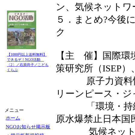
ン、気候ネットワ
５．まとめ?今後
ク
【主 催】国際環境N
【1000円以上送料無料】
できるぞ！NGO活動
〔2〕／石原尚子／こども
策研究所（ISEP）
くらぶ
原子力資料情報
リーンピース・ジ
「環境・持続社会
メニュー
原水爆禁止日本国
ホーム
NGOお知らせ掲示板
気候ネットワ