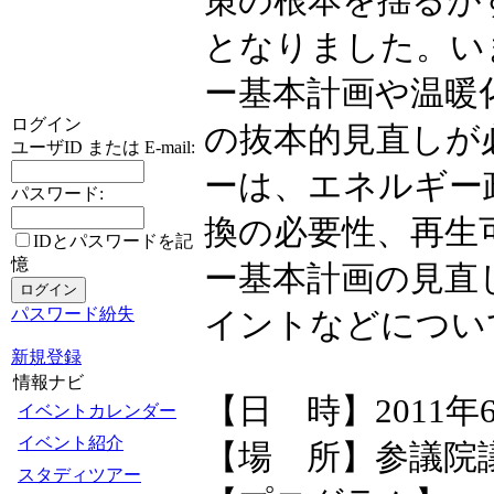
策の根本を揺るが
となりました。い
ー基本計画や温暖
ログイン
の抜本的見直しが
ユーザID または E-mail:
ーは、エネルギー
パスワード:
換の必要性、再生
IDとパスワードを記
憶
ー基本計画の見直
パスワード紛失
イントなどについ
新規登録
情報ナビ
【日 時】2011年6月
イベントカレンダー
イベント紹介
【場 所】参議院議
スタディツアー