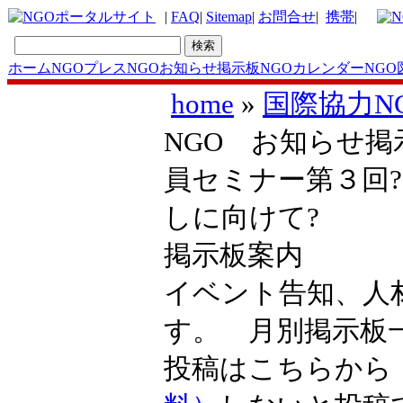
|
FAQ
|
Sitemap
|
お問合せ
|
携帯
|
ホーム
NGOプレス
NGOお知らせ掲示板
NGOカレンダー
NGO
home
»
国際協力N
NGO お知らせ掲
員セミナー第３回
しに向けて?
掲示板案内
イベント告知、人
す。 月別掲示
投稿はこちらか