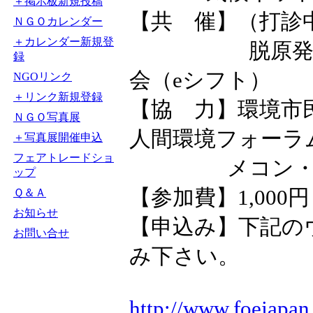
＋掲示板新規投稿
【共 催】（打診
ＮＧＯカレンダー
＋カレンダー新規登
脱原発・新し
録
会（eシフト）
NGOリンク
＋リンク新規登録
【協 力】環境市
ＮＧＯ写真展
人間環境フォーラ
＋写真展開催申込
フェアトレードショ
メコン・ウ
ップ
【参加費】1,000円
Ｑ＆Ａ
お知らせ
【申込み】下記の
お問い合せ
み下さい。
http://www.foejapan