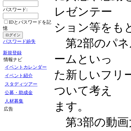
レゼンテー
パスワード:
IDとパスワードを記
ション等をも
憶
第2部のパネ
パスワード紛失
新規登録
ームといっ
情報ナビ
イベントカレンダー
た新しいフリ
イベント紹介
スタディツアー
ついて考え
公募・助成金
人材募集
ます。
広告
第3部の動画大