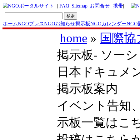
|
FAQ
|
Sitemap
|
お問合せ
|
携帯
|
ホーム
NGOプレス
NGOお知らせ掲示板
NGOカレンダー
NGO
home
»
国際協
掲示板- ソーシ
日本ドキュメ
掲示板案内
イベント告知
示板一覧は
投稿はこち