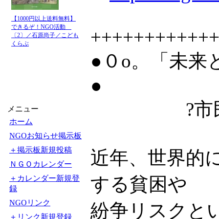
【1000円以上送料無料】
できるぞ！NGO活動
+++++++++++
〔2〕／石原尚子／こども
くらぶ
●０o。「未来
●
?市民が選ぶ
メニュー
ホーム
NGOお知らせ掲示板
＋掲示板新規投稿
近年、世界的
ＮＧＯカレンダー
する貧困や
＋カレンダー新規登
録
NGOリンク
紛争リスクと
＋リンク新規登録