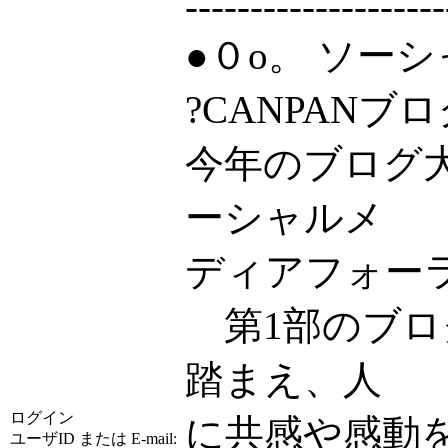
--------------------
●０o。 ソー
?CANPAN
今年のブログ
ーシャルメ
ディアフォー
第1部のブロ
踏まえ、人
ログイン
に共感や感動
ユーザID または E-mail: