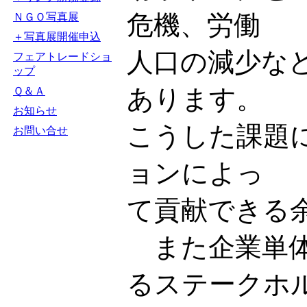
危機、労働
ＮＧＯ写真展
＋写真展開催申込
人口の減少な
フェアトレードショ
ップ
あります。
Ｑ＆Ａ
お知らせ
こうした課題
お問い合せ
ョンによっ
て貢献できる
また企業単体
るステークホ