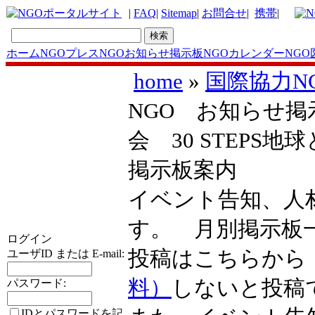
|
FAQ
|
Sitemap
|
お問合せ
|
携帯
|
ホーム
NGOプレス
NGOお知らせ掲示板
NGOカレンダー
NGO
home
»
国際協力N
NGO お知らせ掲示板- F
会 30 STEPS
掲示板案内
イベント告知、人
す。 月別掲示
ログイン
投稿はこちらか
ユーザID または E-mail:
料）
しないと投稿
パスワード:
IDとパスワードを記