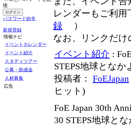
また、イベント告
憶
レンダーもご利用
パスワード紛失
録
）
新規登録
なお、リンクだけ
情報ナビ
イベントカレンダー
イベント紹介
: Fo
イベント紹介
スタディツアー
STEPS地球とな
公募・助成金
投稿者：
FoEJapan
人材募集
広告
ヒット
)
FoE Japan 30t
30 STEPS地球