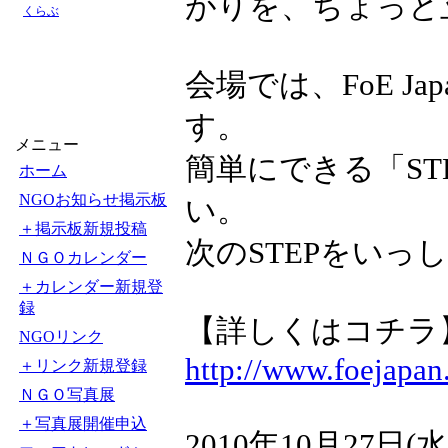
がりを、ちょっと
くらぶ
会場では、FoE J
す。
メニュー
簡単にできる「S
ホーム
NGOお知らせ掲示板
い。
＋掲示板新規投稿
次のSTEPをいっ
ＮＧＯカレンダー
＋カレンダー新規登
録
【詳しくはコチラ
NGOリンク
http://www.foejapan
＋リンク新規登録
ＮＧＯ写真展
＋写真展開催申込
2010年10月27日(水