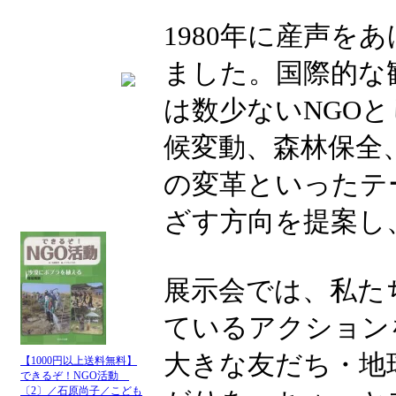
1980年に産声をあげ
ました。国際的な
は数少ないNGO
候変動、森林保全
の変革といったテ
ざす方向を提案し
展示会では、私たち
ているアクション
大きな友だち・地
【1000円以上送料無料】
できるぞ！NGO活動
〔2〕／石原尚子／こども