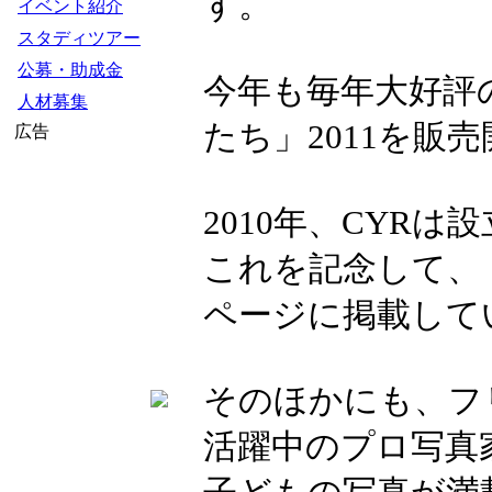
す。
イベント紹介
スタディツアー
公募・助成金
今年も毎年大好評
人材募集
たち」2011を販
広告
2010年、CYRは
これを記念して、
ページに掲載して
そのほかにも、フ
活躍中のプロ写真