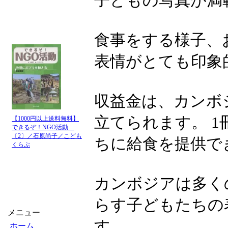
子どもの写真が満
食事をする様子、
表情がとても印象
収益金は、カンボ
立てられます。 1冊
【1000円以上送料無料】
できるぞ！NGO活動
〔2〕／石原尚子／こども
ちに給食を提供で
くらぶ
カンボジアは多く
らす子どもたちの
メニュー
す。
ホーム