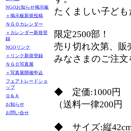
NGOお知らせ掲示板
たくましい子ども
＋掲示板新規投稿
ＮＧＯカレンダー
限定2500部！
＋カレンダー新規登
録
売り切れ次第、販
NGOリンク
＋リンク新規登録
みなさまのご注文
ＮＧＯ写真展
＋写真展開催申込
フェアトレードショ
ップ
◆ 定価:1000
Ｑ＆Ａ
（送料一律200円 
お知らせ
お問い合せ
◆ サイズ:縦42cm