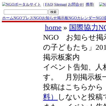
|
FAQ
|
Sitemap
|
お問合せ
|
携帯
|
ホーム
NGOプレス
NGOお知らせ掲示板
NGOカレンダー
NGO
home
»
国際協力N
NGO お知らせ掲示
の子どもたち」201
掲示板案内
イベント告知、人
す。 月別掲示
投稿はこちらか
料）
しないと投稿