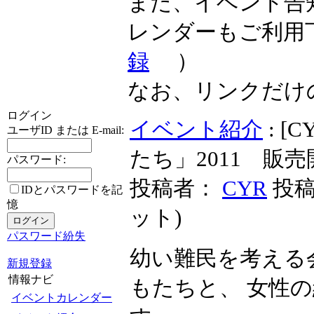
また、イベント告
レンダーもご利用
録
）
なお、リンクだけ
ログイン
イベント紹介
: 
ユーザID または E-mail:
たち」2011 販売開
パスワード:
投稿者：
CYR
投稿日
IDとパスワードを記
憶
ット
)
パスワード紛失
幼い難民を考える会
新規登録
情報ナビ
もたちと、 女性
イベントカレンダー