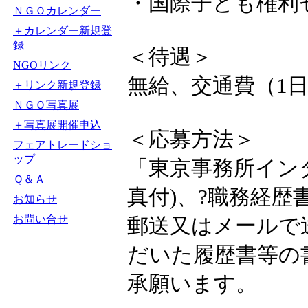
・国際子ども権利
ＮＧＯカレンダー
＋カレンダー新規登
録
＜待遇＞
NGOリンク
無給、交通費（1日
＋リンク新規登録
ＮＧＯ写真展
＋写真展開催申込
＜応募方法＞
フェアトレードショ
ップ
「東京事務所イン
Ｑ＆Ａ
真付)、?職務経歴
お知らせ
お問い合せ
郵送又はメールで
だいた履歴書等の
承願います。