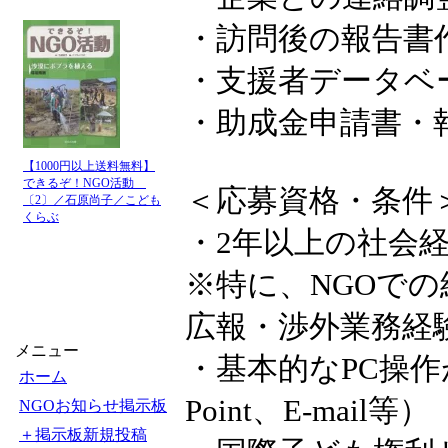
・訪問後の報告書
・支援者データベ
・助成金申請書・
【1000円以上送料無料】
できるぞ！NGO活動
＜応募資格・条件
〔2〕／石原尚子／こども
くらぶ
・2年以上の社会
※特に、NGOで
広報・渉外業務経
メニュー
・基本的なPC操作がで
ホーム
Point、E-mail等）
NGOお知らせ掲示板
＋掲示板新規投稿