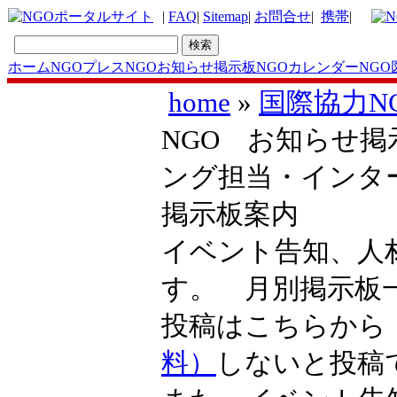
|
FAQ
|
Sitemap
|
お問合せ
|
携帯
|
ホーム
NGOプレス
NGOお知らせ掲示板
NGOカレンダー
NGO
home
»
国際協力N
NGO お知らせ掲
ング担当・インタ
掲示板案内
イベント告知、人
す。 月別掲示
投稿はこちらか
料）
しないと投稿