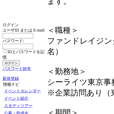
ます。
ログイン
＜職種＞
ユーザID または E-mail:
ファンドレイジン
パスワード:
名）
IDとパスワードを記
憶
パスワード紛失
＜勤務地＞
新規登録
シーライツ東京事
情報ナビ
※企業訪問あり（
イベントカレンダー
イベント紹介
スタディツアー
＜期間＞
公募・助成金