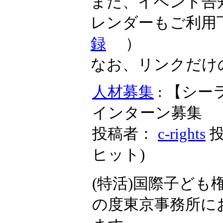
また、イベント告
レンダーもご利用
録
）
なお、リンクだけ
人材募集
: 【シ
インターン募集
投稿者：
c-rights
投
ヒット
)
(特活)国際子ど
の度東京事務所に