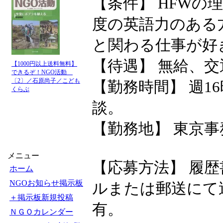
【条件】 HFWの理
度の英語力のある
と関わる仕事が好
【待遇】 無給、交通
【1000円以上送料無料】
できるぞ！NGO活動
〔2〕／石原尚子／こども
【勤務時間】 週1
くらぶ
談。
【勤務地】 東京
メニュー
【応募方法】 履
ホーム
NGOお知らせ掲示板
ルまたは郵送にて
＋掲示板新規投稿
有。
ＮＧＯカレンダー