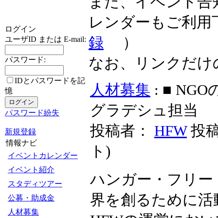
また、イベント告
レンダーもご利用
ログイン
録
）
ユーザID または E-mail:
なお、リンクだけ
パスワード:
IDとパスワードを記
人材募集
: ■ N
憶
グラデシュ担当
パスワード紛失
投稿者：
HFW
投稿日
新規登録
情報ナビ
ト
)
イベントカレンダー
イベント紹介
ハンガー・フリー
スタディツアー
界を創るために活
公募・助成金
人材募集