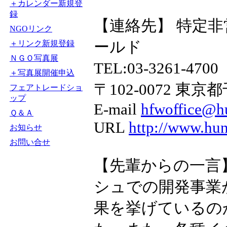
＋カレンダー新規登
録
【連絡先】 特定
NGOリンク
ールド
＋リンク新規登録
ＮＧＯ写真展
TEL:03-3261-47
＋写真展開催申込
〒102-0072 東
フェアトレードショ
ップ
E-mail
hfwoffice@hu
Ｑ＆Ａ
URL
http://www.hung
お知らせ
お問い合せ
【先輩からの一言
シュでの開発事業
果を挙げているの