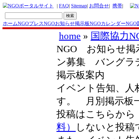
|
FAQ
|
Sitemap
|
お問合せ
|
携帯
|
ホーム
NGOプレス
NGOお知らせ掲示板
NGOカレンダー
NGO
home
»
国際協力N
NGO お知らせ掲
ン募集 バングラ
掲示板案内
イベント告知、人
す。 月別掲示
投稿はこちらか
料）
しないと投稿