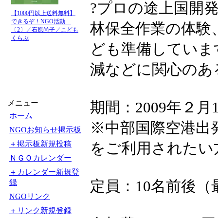
?プロの途上国開
【1000円以上送料無料】
できるぞ！NGO活動
林保全作業の体験
〔2〕／石原尚子／こども
くらぶ
ども準備していま
減などに関心のあ
メニュー
期間：2009年２月
ホーム
※中部国際空港出
NGOお知らせ掲示板
＋掲示板新規投稿
をご利用されたい
ＮＧＯカレンダー
＋カレンダー新規登
定員：10名前後（
録
NGOリンク
＋リンク新規登録