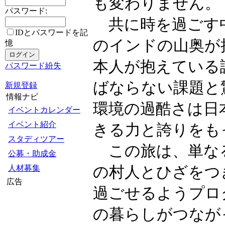
も変わりません。
パスワード:
共に時を過ごす中
IDとパスワードを記
のインドの山奥が
憶
本人が抱えている
パスワード紛失
ばならない課題と
新規登録
情報ナビ
環境の過酷さは日
イベントカレンダー
イベント紹介
きる力と誇りをも
スタディツアー
この旅は、単なる
公募・助成金
の村人とひざをつ
人材募集
広告
過ごせるようプロ
の暮らしがつなが