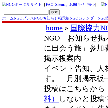
|
FAQ
|
Sitemap
|
お問合せ
|
携帯
|
ホーム
NGOプレス
NGOお知らせ掲示板
NGOカレンダー
NGO
home
»
国際協力N
NGO お知らせ掲
に出会う旅」参加
掲示板案内
イベント告知、人
す。 月別掲示
投稿はこちらか
料）
しないと投稿