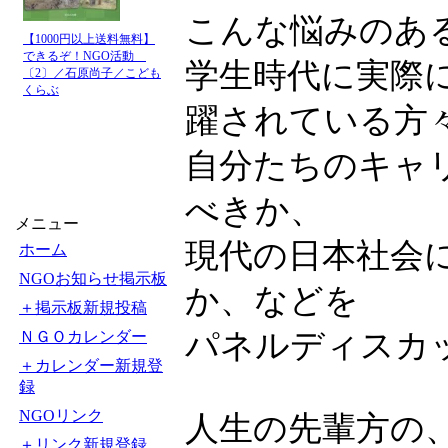
こんな悩みのあ
【1000円以上送料無料】
できるぞ！NGO活動
学生時代に実際
〔2〕／石原尚子／こども
くらぶ
躍されている方
自分たちのキャ
べきか、
メニュー
現代の日本社会
ホーム
NGOお知らせ掲示板
か、などを
＋掲示板新規投稿
パネルディスカ
ＮＧＯカレンダー
＋カレンダー新規登
録
NGOリンク
人生の先輩方の
＋リンク新規登録