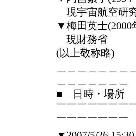
現宇宙航空研究開
▼梅田英士(2000
現財務省
(以上敬称略)
＿＿＿＿＿＿＿
＿＿＿＿＿＿＿
■ 日時・場所
￣￣￣￣￣￣￣
￣￣￣￣￣￣￣
▼2007/5/26 15