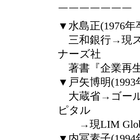
￣￣￣￣￣￣￣
▼水島正(1976年
三和銀行→現ス
ナーズ社
著書『企業再生
▼戸矢博明(1993
大蔵省→ゴール
ピタル
→現LIM Global
▼内冨素子(1994