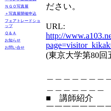
ださい。
ＮＧＯ写真展
＋写真展開催申込
フェアトレードショ
URL:
ップ
Ｑ＆Ａ
http://www.a103.ne
お知らせ
page=visitor_kika
お問い合せ
(東京大学第80回
＿＿＿＿＿＿＿
＿＿＿＿＿＿＿
■ 講師紹介
￣￣￣￣￣￣￣