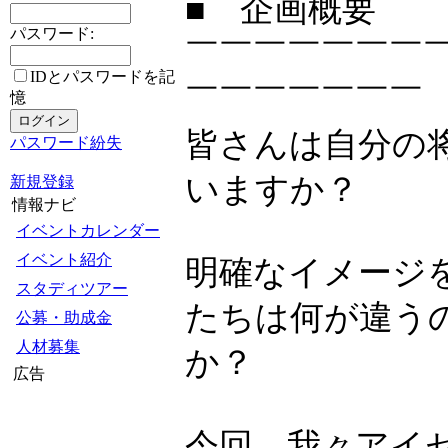
■ 企画概要
パスワード:
￣￣￣￣￣￣￣
IDとパスワードを記
￣￣￣￣￣￣￣
憶
皆さんは自分の
パスワード紛失
いますか？
新規登録
情報ナビ
イベントカレンダー
イベント紹介
明確なイメージ
スタディツアー
たちは何が違う
公募・助成金
人材募集
か？
広告
今回、我々アイ