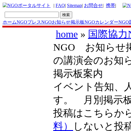
|
FAQ
|
Sitemap
|
お問合せ
|
携帯
|
ホーム
NGOプレス
NGOお知らせ掲示板
NGOカレンダー
NGO
home
»
国際協力
NGO お知らせ
の講演会のお知
掲示板案内
イベント告知、
す。 月別掲示
投稿はこちら
料）
しないと投