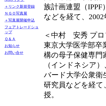
族計画連盟（IPPF
＋リンク新規登録
ＮＧＯ写真展
などを経て、200
＋写真展開催申込
フェアトレードショ
ップ
＜中村 安秀 プ
Ｑ＆Ａ
東京大学医学部卒
お知らせ
お問い合せ
構の母子保健専門
（インドネシア）
バード大学公衆衛
研究員などを経て、
授。