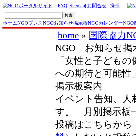
|
FAQ
|
Sitemap
|
お問合せ
|
携帯
|
ホーム
NGOプレス
NGOお知らせ掲示板
NGOカレンダー
NGO
home
»
国際協力N
NGO お知らせ掲示
「女性と子どもの
への期待と可能性
掲示板案内
イベント告知、人
す。 月別掲示
投稿はこちらか