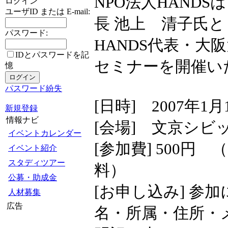
NPO法人HANDS
ログイン
ユーザID または E-mail:
長 池上 清子氏と
パスワード:
HANDS代表・大
IDとパスワードを記
セミナーを開催い
憶
パスワード紛失
[日時] 2007年1
新規登録
情報ナビ
[会場] 文京シビ
イベントカレンダー
[参加費] 500円
イベント紹介
スタディツアー
料）
公募・助成金
[お申し込み] 参
人材募集
広告
名・所属・住所・