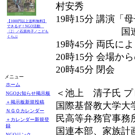
村安秀
19時15分 講演
【1000円以上送料無料】
できるぞ！NGO活動
国連人口基金
〔2〕／石原尚子／こども
くらぶ
19時45分 両氏に
20時15分 会場か
20時45分 閉会
メニュー
ホーム
＜池上 清子氏 
NGOお知らせ掲示板
＋掲示板新規投稿
国際基督教大学大
ＮＧＯカレンダー
民高等弁務官事務
＋カレンダー新規登
録
国連本部、家族計画
NGOリンク